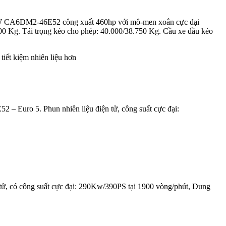
an FAW CA6DM2-46E52 công xuất 460hp với mô-men xoắn cực đại
 Kg. Tải trọng kéo cho phép: 40.000/38.750 Kg. Cầu xe đầu kéo
iết kiệm nhiên liệu hơn
– Euro 5. Phun nhiên liệu điện tử, công suất cực đại:
tử, có công suất cực đại: 290Kw/390PS tại 1900 vòng/phút, Dung