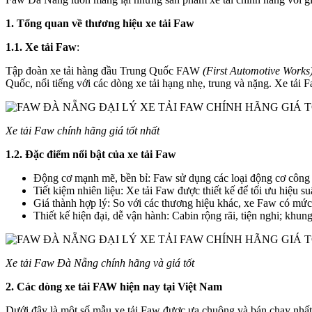
1. Tổng quan về thương hiệu xe tải Faw
1.1. Xe tải Faw
:
Tập đoàn xe tải hàng đầu Trung Quốc FAW
(First Automotive Works
Quốc, nổi tiếng với các dòng xe tải hạng nhẹ, trung và nặng. Xe tải
Xe tải Faw chính hãng giá tốt nhất
1.2. Đặc điểm nổi bật của xe tải Faw
Động cơ mạnh mẽ, bền bỉ: Faw sử dụng các loại động cơ công 
Tiết kiệm nhiên liệu: Xe tải Faw được thiết kế để tối ưu hiệu su
Giá thành hợp lý: So với các thương hiệu khác, xe Faw có mức 
Thiết kế hiện đại, dễ vận hành: Cabin rộng rãi, tiện nghi; kh
Xe tải Faw Đà Nẵng chính hãng và giá tốt
2. Các dòng xe tải FAW hiện nay tại Việt Nam
Dưới đây là một số mẫu xe tải Faw được ưa chuộng và bán chạy nhất 