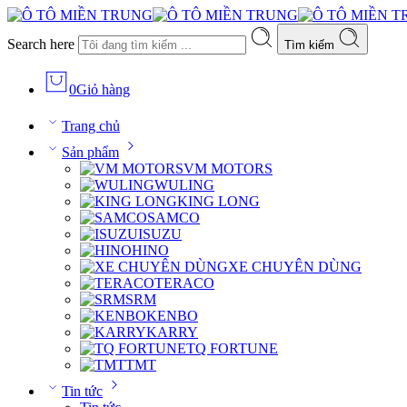
Search here
Tìm kiếm
0
Giỏ hàng
Trang chủ
Sản phẩm
VM MOTORS
WULING
KING LONG
SAMCO
ISUZU
HINO
XE CHUYÊN DÙNG
TERACO
SRM
KENBO
KARRY
TQ FORTUNE
TMT
Tin tức