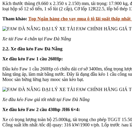
Kích thước thùng (9.660 x 2.350 x 2.150) mm, tải trọng: 17.900 kg
loại hộp số 12 số tiến, 1 số lùi (2 cấp), Cỡ lốp 12R22.5, lốp bố thép 1
Tham khảo:
Top Ngân hàng cho vay mua ô tô lãi suất thấp nhất
Xe tải Faw 4 chân tại Faw Đà Nẵng
2.2. Xe đầu kéo Faw Đà Nẵng
Xe đầu kéo Faw 1 cầu 260Hp:
Đầu kéo Faw 1 cầu 260Hp có chiều dài cơ sở 3400m, tổng trọng lư
hàng tăng áp, làm mát bằng nước. Đây là đạng đầu kéo 1 cầu công suất 
Mooc sàn bửng lửng hay mooc sàn kèo bạt.
Xe đầu kéo Faw giá tốt nhất tại Faw Đà Nẵng
Xe đầu kéo Faw 2 cầu 430hp JH6 6×4:
Xe có trọng lượng toàn bộ 25.000kg, tải trọng cho phép TGGT 15.50
Công suất lớn nhất /tốc độ quay: 316 kW/1900 v/ph. Lốp trước /sau 