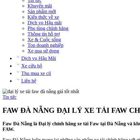
Tin tức
Khuyến mãi
Sản phẩm mới
Kiến thức về xe
Dịch vụ Hậu mãi
Phụ tùng chính hãng
Thông tin hỗ trợ
Xe & Cuộc sống
Top doanh nghiệp
Xe qua sử dụng
Dịch vụ Hậu Mãi
Xe cứu hộ
Thu mua xe cũ
Liên hệ
Tin tức
FAW ĐÀ NẴNG ĐẠI LÝ XE TẢI FAW C
Faw Đà Nẵng là Đại lý chính hãng xe tải Faw tại Đà Nẵng và kh
FAW.
Faw Đà Nẵng luôn mang lại những sản phẩm xe tải chính hãng với giá