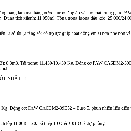
anh thẳng hàng làm mát bằng nước, turbo tăng áp và làm mát trung gi
Dung tích xilanh: 11.050ml. Tổng trọng lượng đầu kéo: 25.000/24.000
 số lùi (2 tầng số) có trợ lực giúp hoạt động êm ái hơn nhẹ hơn và t
m3): 8,3m3. Tải trọng: 11.430/10.430 Kg. Động cơ FAW CA6DM2-39E52 
 cm3.
.350 Kg. Động cơ: FAW CA6DM2-39E52 – Euro 5, phun nhiên liệu điện 
ách lốp 11.00R – 20, bố thép 10 Quả + 01 Quả dự phòng