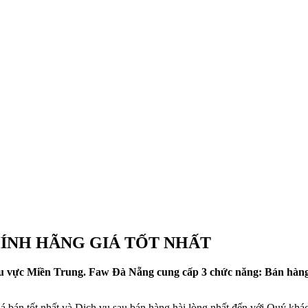
HÍNH HÃNG GIÁ TỐT NHẤT
u vực Miền Trung. Faw Đà Nẵng cung cấp 3 chức năng: Bán hàng, D
 bán tốt nhất và Dịch vụ sau bán hàng hài lòng nhất đến với Quý khá