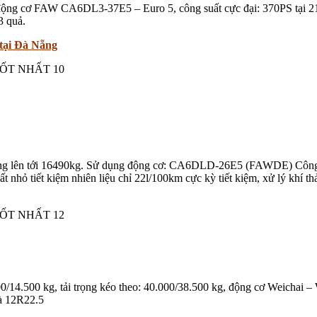
, động cơ FAW CA6DL3-37E5 – Euro 5, công suất cực đại: 370PS tại 210
3 quả.
 tại Đà Nẵng
ợng lên tới 16490kg. Sử dụng động cơ: CA6DLD-26E5 (FAWDE) Công s
nhỏ tiết kiệm nhiên liệu chỉ 22l/100km cực kỳ tiết kiệm, xử lý khí thả
0/14.500 kg, tải trọng kéo theo: 40.000/38.500 kg, động cơ Weichai 
là 12R22.5