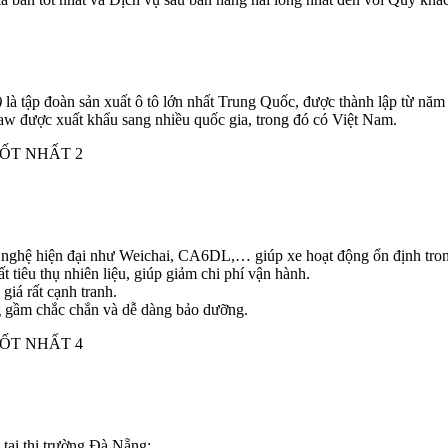
)
là tập đoàn sản xuất ô tô lớn nhất Trung Quốc, được thành lập từ năm
 Faw được xuất khẩu sang nhiều quốc gia, trong đó có Việt Nam.
nghệ hiện đại như Weichai, CA6DL,… giúp xe hoạt động ổn định trong
ất tiêu thụ nhiên liệu, giúp giảm chi phí vận hành.
giá rất cạnh tranh.
ung gầm chắc chắn và dễ dàng bảo dưỡng.
tại thị trường Đà Nẵng: