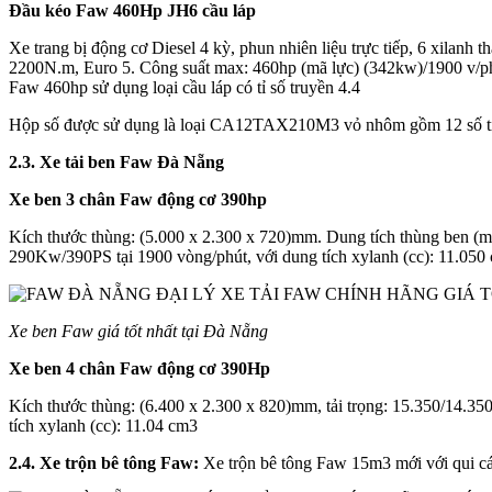
Đầu kéo Faw 460Hp JH6 cầu láp
Xe trang bị động cơ Diesel 4 kỳ, phun nhiên liệu trực tiếp, 6 xil
2200N.m, Euro 5. Công suất max: 460hp (mã lực) (342kw)/1900 v/ph. 
Faw 460hp sử dụng loại cầu láp có tỉ số truyền 4.4
Hộp số được sử dụng là loại CA12TAX210M3 vỏ nhôm gồm 12 số tiến -2
2.3. Xe tải ben Faw Đà Nẵng
Xe ben 3 chân Faw động cơ 390hp
Kích thước thùng: (5.000 x 2.300 x 720)mm. Dung tích thùng ben (
290Kw/390PS tại 1900 vòng/phút, với dung tích xylanh (cc): 11.050
Xe ben Faw giá tốt nhất tại Đà Nẵng
Xe ben 4 chân Faw động cơ 390Hp
Kích thước thùng: (6.400 x 2.300 x 820)mm, tải trọng: 15.350/14
tích xylanh (cc): 11.04 cm3
2.4. Xe trộn bê tông Faw
:
Xe trộn bê tông Faw 15m3 mới với qui c