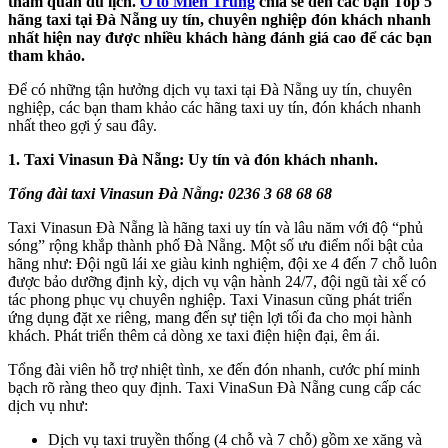
tham quan du lịch.
Ô tô Miền Trung
chia sẻ đến các bạn Top 5
hãng taxi tại Đà Nẵng uy tín, chuyên nghiệp đón khách nhanh
nhất hiện nay được nhiều khách hàng đánh giá cao để các bạn
tham khảo.
Để có những tận hưởng dịch vụ taxi tại Đà Nẵng uy tín, chuyên
nghiệp, các bạn tham khảo các hãng taxi uy tín, đón khách nhanh
nhất theo gợi ý sau đây.
1. Taxi Vinasun Đà Nẵng: Uy tín và đón khách nhanh.
Tổng đài taxi Vinasun Đà Nẵng: 0236 3 68 68 68
Taxi Vinasun Đà Nẵng là hãng taxi uy tín và lâu năm với độ “phủ
sóng” rộng khắp thành phố Đà Nẵng. Một số ưu điểm nổi bật của
hãng như: Đội ngũ lái xe giàu kinh nghiệm, đội xe 4 đến 7 chỗ luôn
được bảo dưỡng định kỳ, dịch vụ vận hành 24/7, đội ngũ tài xế có
tác phong phục vụ chuyên nghiệp. Taxi Vinasun cũng phát triển
ứng dụng đặt xe riêng, mang đến sự tiện lợi tối đa cho mọi hành
khách. Phát triển thêm cả dòng xe taxi điện hiện đại, êm ái.
Tổng đài viên hỗ trợ nhiệt tình, xe đến đón nhanh, cước phí minh
bạch rõ ràng theo quy định. Taxi VinaSun Đà Nẵng cung cấp các
dịch vụ như:
Dịch vụ taxi truyền thống (4 chỗ và 7 chỗ) gồm xe xăng và