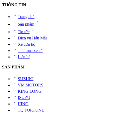
THÔNG TIN
Trang chủ
Sản phẩm
Tin tức
Dịch vụ Hậu Mãi
Xe cứu hộ
Thu mua xe cũ
Liên hệ
SẢN PHẨM
SUZUKI
VM MOTORS
KING LONG
ISUZU
HINO
TQ FORTUNE