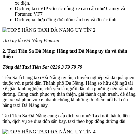
xe điện.
Dịch vụ taxi VIP với các dòng xe cao cấp như Camry và
Fortuner, VF7
Dịch vụ xe hợp đồng đưa đón sân bay và đi các tỉnh.
Taxi uy tín Đà Nẵng Vinasun
2. Taxi Tiên Sa Đà Nẵng: Hãng taxi Đà Nẵng uy tín và thân
thiện
Tổng đài Taxi Tiên Sa: 0236 3 79 79 79
Tiên Sa là hãng taxi Đà Nẵng uy tín, chuyên nghiệp và đã quá quen
thuộc với người dân Thành phố Đà Nẵng. Hãng sở hữu đội ngũ tài
xế giàu kinh nghiệm, chủ yếu là người dân địa phương nên rất rành
đường. Cung cách phục vụ thân thiện, giá thành cạnh tranh, dễ dàng
gọi xe và phục vụ xe nhanh chóng là những ưu điểm nổi bật của
hãng taxi Đà Nẵng này.
Taxi Tiên Sa Đà Nẵng cung cấp dịch vụ như: Taxi nội thành, liên
tỉnh, dịch vụ xe đưa đón sân bay, taxi theo hợp đồng đường dài.