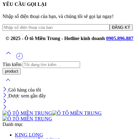
YÊU CẦU GỌI LẠI
Nhập số điện thoại của bạn, và chúng tôi sẽ gọi lại ngay!
© 2025 - Ô tô Miền Trung - Hotline kinh doanh
0905.896.887
Tìm kiếm
Giỏ hàng của tôi
Được xem gần đây
Danh mục
KING LONG