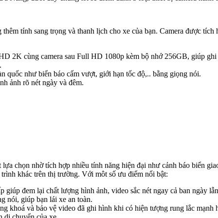
 thêm tính sang trọng và thanh lịch cho xe của bạn. Camera được tích 
D 2K cùng camera sau Full HD 1080p kèm bộ nhớ 256GB, giúp ghi lại c
.
n quốc như biển báo cấm vượt, giới hạn tốc độ,.. bằng giọng nói.
nh ảnh rõ nét ngày và đêm.
 lựa chọn nhờ tích hợp nhiều tính năng hiện đại như cảnh báo biển gi
ình khác trên thị trường. Với môt số ưu điểm nổi bật:
ấp giúp đem lại chất lượng hình ảnh, video sắc nét ngay cả ban ngày lẫ
 nói, giúp bạn lái xe an toàn.
ng khoá và bảo vệ video đã ghi hình khi có hiện tượng rung lắc mạnh 
h di chuyển của xe.