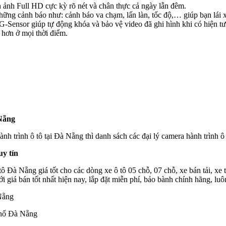
 ảnh Full HD cực kỳ rõ nét và chân thực cả ngày lẫn đêm.
ng cảnh báo như: cảnh báo va chạm, lấn làn, tốc độ,… giúp bạn lái xe
-Sensor giúp tự động khóa và bảo vệ video đã ghi hình khi có hiện tư
 hơn ở mọi thời điểm.
 Nẵng
h trình ô tô tại Đà Nẵng thì danh sách các đại lý camera hành trình ô 
uy tín
Đà Nẵng giá tốt cho các dòng xe ô tô 05 chỗ, 07 chỗ, xe bán tải, xe t
iá bán tốt nhất hiện nay, lắp đặt miễn phí, bảo bành chính hãng, luô
Nẵng
phố Đà Nẵng