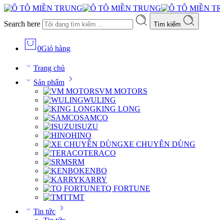
Search here
Tìm kiếm
0
Giỏ hàng
Trang chủ
Sản phẩm
VM MOTORS
WULING
KING LONG
SAMCO
ISUZU
HINO
XE CHUYÊN DÙNG
TERACO
SRM
KENBO
KARRY
TQ FORTUNE
TMT
Tin tức