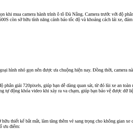
 khi mua camera hành trình ô tô Đà Nẵng. Camera trước với độ phân 
00S còn sở hữu tính năng cảnh báo tốc độ và khoảng cách lái xe, đảm
ại hình nhỏ gọn nên được ưa chuộng hiện nay. Đồng thời, camera này 
ộ phân giải 720pixels, giúp bạn dễ dàng quan sát, từ đó lùi xe an toà
 tự động khóa video khi xảy ra va chạm, giúp bạn bảo vệ được dữ liệ
hữu thiết kế bắt mắt, làm tăng thêm vẻ sang trọng cho không gian xe 
ố ưu điểm: