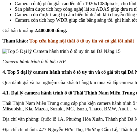
Camera có độ phân giải cao lên đến 1920x1080pixels, cho hình
Sản phẩm được tích hợp công nghệ lái xe ADAS giúp đưa ra nhữ
Camera còn được trang bị cảm biến hình ảnh khi chuyển động G
Camera còn tích hợp WDR giúp cân bằng sáng tối, ghi hình tốt
Giá bán khoảng
2.400.000 đồng
.
Tham khảo:
Top cửa hàng nội thất ô tô uy tín và có giá tốt nhất
Camera hành trình ô tô hiệu HP
4. Top 5 đại lý camera hành trình ô tô uy tín và có giá tốt tại Đà
Qua đánh giá và trãi nghiệm của khách hàng khi mua và lắp camera hàn
4.1. Đại lý camera hành trình ô tô Thái Thịnh Nam Miền Trung 
Thái Thịnh Nam Miền Trung cung cấp phụ kiện camera hành trình ô tô 
Mitsubishi, Kia, Mazda, Suzuki, MG, Isuzu, Thaco, BMW, Audi… với g
Địa chỉ văn phòng: Quốc lộ 1A, Phường Hòa Xuân, Thành phố Đà 
Địa chỉ chi nhánh: 477 Nguyễn Hữu Thọ, Phường Cẩm Lệ, Thành 