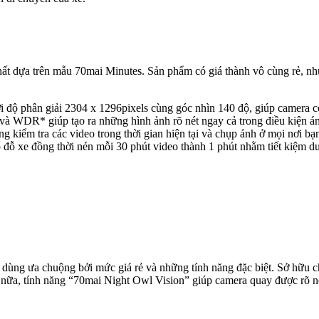
t dựa trên mẫu 70mai Minutes. Sản phẩm có giá thành vô cùng rẻ, nh
 độ phân giải 2304 x 1296pixels cùng góc nhìn 140 độ, giúp camera có 
 WDR* giúp tạo ra những hình ảnh rõ nét ngay cả trong điều kiện án
ng kiểm tra các video trong thời gian hiện tại và chụp ảnh ở mọi nơi b
độ đỗ xe đồng thời nén mỗi 30 phút video thành 1 phút nhằm tiết kiệm d
i dùng ưa chuộng bởi mức giá rẻ và những tính năng đặc biệt. Sở hữu
 nữa, tính năng “70mai Night Owl Vision” giúp camera quay được rõ né