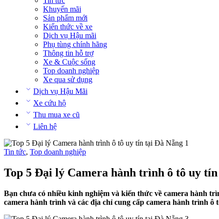
Tin tức
Khuyến mãi
Sản phẩm mới
Kiến thức về xe
Dịch vụ Hậu mãi
Phụ tùng chính hãng
Thông tin hỗ trợ
Xe & Cuộc sống
Top doanh nghiệp
Xe qua sử dụng
Dịch vụ Hậu Mãi
Xe cứu hộ
Thu mua xe cũ
Liên hệ
Tin tức
,
Top doanh nghiệp
Top 5 Đại lý Camera hành trình ô tô uy tín
Bạn chưa có nhiều kinh nghiệm và kiến thức về camera hành trình 
camera hành trình và các địa chỉ cung cấp camera hành trình ô tô