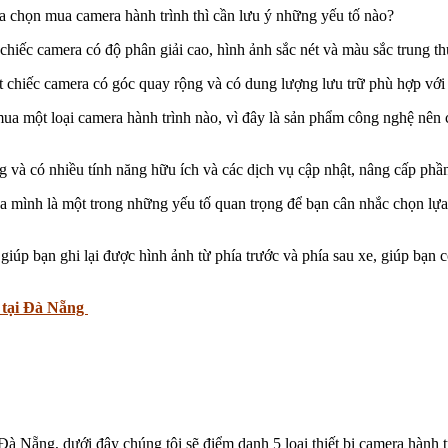
lựa chọn mua camera hành trình thì cần lưu ý những yếu tố nào?
chiếc camera có độ phân giải cao, hình ảnh sắc nét và màu sắc trung t
 chiếc camera có góc quay rộng và có dung lượng lưu trữ phù hợp với
ua một loại camera hành trình nào, vì đây là sản phẩm công nghệ nên c
 và có nhiều tính năng hữu ích và các dịch vụ cập nhật, nâng cấp p
a mình là một trong những yếu tố quan trọng để bạn cân nhắc chọn lựa 
giúp bạn ghi lại được hình ảnh từ phía trước và phía sau xe, giúp bạn
t tại Đà Nẵng
à Nẵng, dưới đây chúng tôi sẽ điểm danh 5 loại thiết bị camera hành t