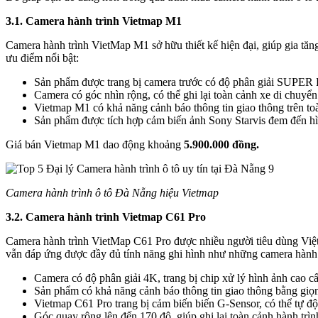
3.1. Camera hành trình Vietmap M1
Camera hành trình VietMap M1 sở hữu thiết kế hiện đại, giúp gia tăng
ưu điểm nổi bật:
Sản phẩm được trang bị camera trước có độ phân giải SUPER H
Camera có góc nhìn rộng, có thể ghi lại toàn cảnh xe di chuyển
Vietmap M1 có khả năng cảnh báo thông tin giao thông trên toà
Sản phẩm được tích hợp cảm biến ảnh Sony Starvis đem đến hì
Giá bán Vietmap M1 dao động khoảng
5.900.000 đồng.
Camera hành trình ô tô Đà Nẵng hiệu Vietmap
3.2. Camera hành trình Vietmap C61 Pro
Camera hành trình VietMap C61 Pro được nhiều người tiêu dùng Việt
vẫn đáp ứng được đầy đủ tính năng ghi hình như những camera hành tr
Camera có độ phân giải 4K, trang bị chip xử lý hình ảnh cao c
Sản phẩm có khả năng cảnh báo thông tin giao thông bằng giọng
Vietmap C61 Pro trang bị cảm biến biến G-Sensor, có thể tự độ
Góc quay rộng lên đến 170 độ, giúp ghi lại toàn cảnh hành trìn