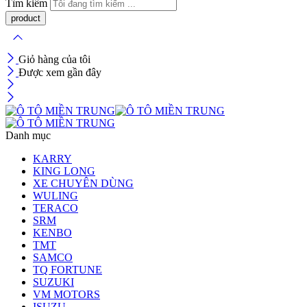
Tìm kiếm
Giỏ hàng của tôi
Được xem gần đây
Danh mục
KARRY
KING LONG
XE CHUYÊN DÙNG
WULING
TERACO
SRM
KENBO
TMT
SAMCO
TQ FORTUNE
SUZUKI
VM MOTORS
ISUZU