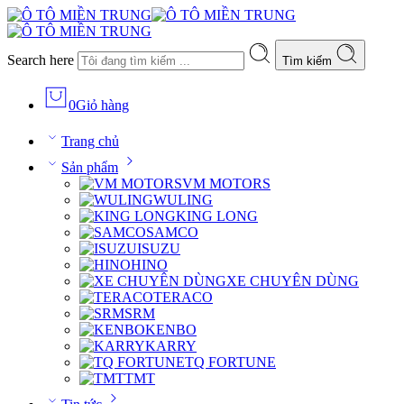
Search here
Tìm kiếm
0
Giỏ hàng
Trang chủ
Sản phẩm
VM MOTORS
WULING
KING LONG
SAMCO
ISUZU
HINO
XE CHUYÊN DÙNG
TERACO
SRM
KENBO
KARRY
TQ FORTUNE
TMT