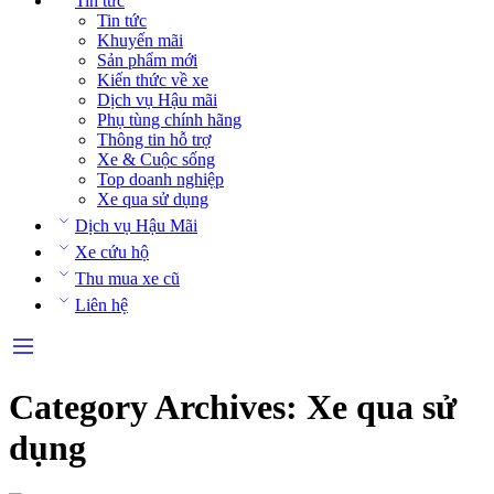
Tin tức
Tin tức
Khuyến mãi
Sản phẩm mới
Kiến thức về xe
Dịch vụ Hậu mãi
Phụ tùng chính hãng
Thông tin hỗ trợ
Xe & Cuộc sống
Top doanh nghiệp
Xe qua sử dụng
Dịch vụ Hậu Mãi
Xe cứu hộ
Thu mua xe cũ
Liên hệ
Category Archives:
Xe qua sử
dụng