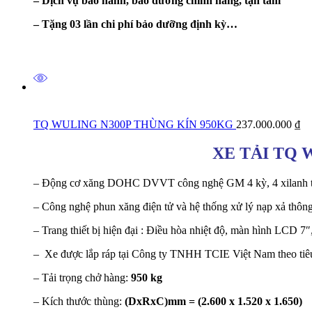
– Dịch vụ bảo hành, bảo dưỡng chính hãng, tận tâm
– Tặng 03 lần chi phí bảo dưỡng định kỳ…
TQ WULING N300P THÙNG KÍN 950KG
237.000.000
₫
XE TẢI TQ 
– Động cơ xăng DOHC DVVT công nghệ GM 4 kỳ, 4 xilanh thẳn
– Công nghệ phun xăng điện tử và hệ thống xử lý nạp xả thông
– Trang thiết bị hiện đại : Điều hòa nhiệt độ, màn hình LCD 7
– Xe được lắp ráp tại Công ty TNHH TCIE Việt Nam theo tiêu 
– Tải trọng chở hàng:
950 kg
– Kích thước thùng:
(DxRxC)mm = (2.600 x 1.520 x 1.650)