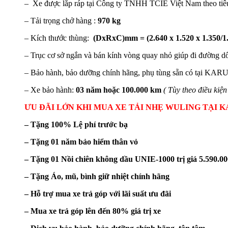
– Xe được lắp ráp tại Công ty TNHH TCIE Việt Nam theo tiêu 
– Tải trọng chở hàng :
970 kg
– Kích thước thùng:
(DxRxC)mm = (2.640 x 1.520 x 1.350/1
– Trục cơ sở ngắn và bán kính vòng quay nhỏ giúp đi đường dốc
– Bảo hành, bảo dưỡng chính hãng, phụ tùng sẵn có tại K
– Xe bảo hành:
03 năm hoặc 100.000 km
( Tùy theo điều kiệ
ƯU ĐÃI LỚN KHI MUA XE TẢI NHẸ WULING TẠI 
– Tặng 100% Lệ phí trước bạ
– Tặng 01 năm bảo hiểm thân vỏ
– Tặng 01 Nồi chiên không dầu UNIE-1000 trị giá 5.590.0
– Tặng Áo, mũ, bình giữ nhiệt chính hãng
– Hỗ trợ mua xe trả góp với lãi suất ưu đãi
– Mua xe trả góp lên đến 80% giá trị xe