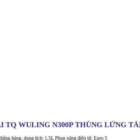
ẢI TQ WULING N300P THÙNG
LỬNG TẢI
g hàng, dung tích: 1.5L Phun xăng điện tử, Euro 5