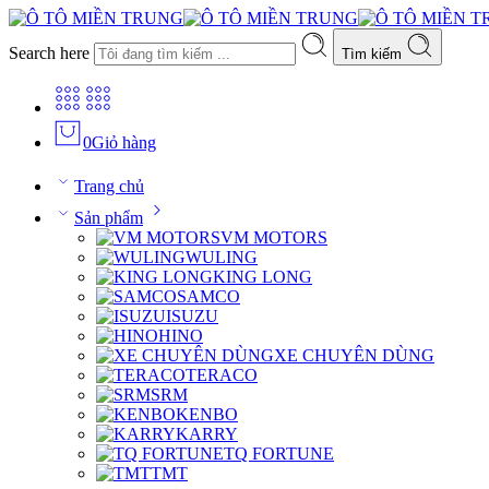
Search here
Tìm kiếm
0
Giỏ hàng
Trang chủ
Sản phẩm
VM MOTORS
WULING
KING LONG
SAMCO
ISUZU
HINO
XE CHUYÊN DÙNG
TERACO
SRM
KENBO
KARRY
TQ FORTUNE
TMT