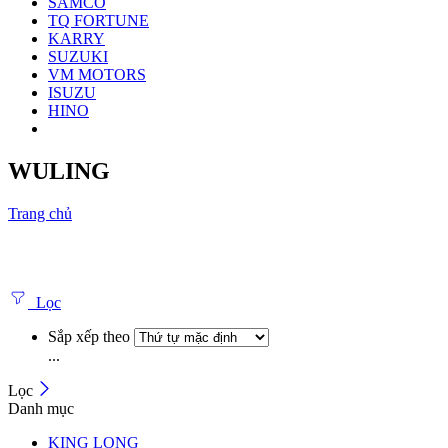
SAMCO
TQ FORTUNE
KARRY
SUZUKI
VM MOTORS
ISUZU
HINO
WULING
Trang chủ
Lọc
Sắp xếp theo
...
Lọc
Danh mục
KING LONG