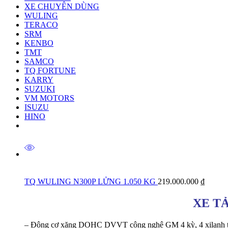
XE CHUYÊN DÙNG
WULING
TERACO
SRM
KENBO
TMT
SAMCO
TQ FORTUNE
KARRY
SUZUKI
VM MOTORS
ISUZU
HINO
TQ WULING N300P LỬNG 1.050 KG
219.000.000
₫
XE T
– Động cơ xăng DOHC DVVT công nghệ GM 4 kỳ, 4 xilanh thẳn