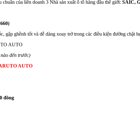
chuẩn của liên doanh 3 Nhà sản xuất ô tô hàng đầu thế giới:
SAIC, 
.660)
, gập ghềnh tốt và dễ dàng xoay trở trong các điều kiện đường chật h
ARUTO AUTO
n nào đến trước)
KARUTO AUTO
00 đồng