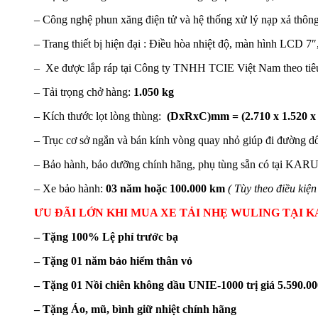
– Công nghệ phun xăng điện tử và hệ thống xử lý nạp xả thông
– Trang thiết bị hiện đại : Điều hòa nhiệt độ, màn hình LCD 7
– Xe được lắp ráp tại Công ty TNHH TCIE Việt Nam theo tiêu 
– Tải trọng chở hàng:
1.050 kg
– Kích thước lọt lòng thùng:
(DxRxC)mm = (2.710 x 1.520 x
– Trục cơ sở ngắn và bán kính vòng quay nhỏ giúp đi đường dốc
– Bảo hành, bảo dưỡng chính hãng, phụ tùng sẵn có tại K
– Xe bảo hành:
03 năm hoặc 100.000 km
( Tùy theo điều kiệ
ƯU ĐÃI LỚN KHI MUA XE TẢI NHẸ WULING TẠI 
– Tặng 100% Lệ phí trước bạ
– Tặng 01 năm bảo hiểm thân vỏ
– Tặng 01 Nồi chiên không dầu UNIE-1000 trị giá 5.590.0
– Tặng Áo, mũ, bình giữ nhiệt chính hãng