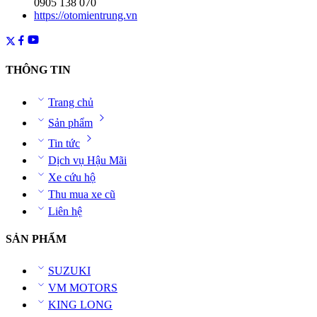
0905 138 070
https://otomientrung.vn
THÔNG TIN
Trang chủ
Sản phẩm
Tin tức
Dịch vụ Hậu Mãi
Xe cứu hộ
Thu mua xe cũ
Liên hệ
SẢN PHẨM
SUZUKI
VM MOTORS
KING LONG