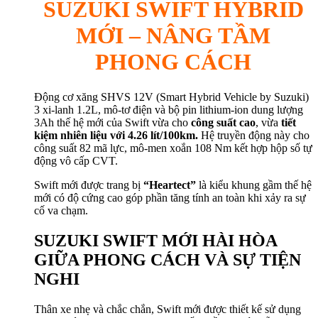
SUZUKI SWIFT HYBRID
MỚI – NÂNG TẦM
PHONG CÁCH
Động cơ xăng SHVS 12V (Smart Hybrid Vehicle by Suzuki)
3 xi-lanh 1.2L, mô-tơ điện và bộ pin lithium-ion dung lượng
3Ah thế hệ mới của Swift vừa cho
công suất cao
, vừa
tiết
kiệm nhiên liệu với 4.26 lít/100km.
Hệ truyền động này cho
công suất 82 mã lực, mô-men xoắn 108 Nm kết hợp hộp số tự
động vô cấp CVT.
Swift mới được trang bị
“Heartect”
là kiểu khung gầm thế hệ
mới có độ cứng cao góp phần tăng tính an toàn khi xảy ra sự
cố va chạm.
SUZUKI SWIFT MỚI HÀI HÒA
GIỮA PHONG CÁCH VÀ SỰ TIỆN
NGHI
Thân xe nhẹ và chắc chắn, Swift mới được thiết kế sử dụng