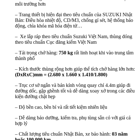
môi trường hơn
– Trang thiết bị hiện đại theo tiêu chuẩn của SUZUKI Nhật
Bản: Điều hòa nhiệt độ, CD/M3, chống gỉ sét, hệ thống báo
động, chìa khóa mã hóa điện tử…
– Xe lắp ráp theo tiêu chuẩn Suzuki Việt Nam, thùng đóng
theo tiêu chuẩn Cục đăng kiểm Việt Nam
– Tải trọng chở hàng:
750 kg
rất linh hoạt khi vào trung tâm
thành phố
– Kích thước thùng rộng hơn giúp thể tích chở hàng lớn hơn:
(DxRxC)mm = (2.680 x 1.660 x 1.410/1.800)
– Trục cơ sở ngắn và bán kính vòng quay chỉ 4.4m giúp đi
đường dốc, gập ghềnh tốt và dễ dàng xoay xở trong các điều
kiện đường chật hẹp
– Độ bền cao, bền bỉ và rất tiết kiệm nhiên liệu
– Dễ dàng bảo dưỡng, kiểm tra, phụ tùng sẵn có với giá cả
hợp lý
– Chất lượng tiêu chuẩn Nhật Bản, xe bảo hành:
03 năm
hoặc 100.000 km