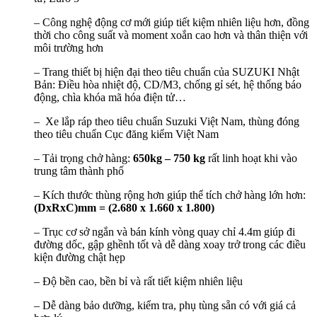
– Công nghệ động cơ mới giúp tiết kiệm nhiên liệu hơn, đồng
thời cho công suất và moment xoắn cao hơn và thân thiện với
môi trường hơn
– Trang thiết bị hiện đại theo tiêu chuẩn của SUZUKI Nhật
Bản: Điều hòa nhiệt độ, CD/M3, chống gỉ sét, hệ thống báo
động, chìa khóa mã hóa điện tử…
– Xe lắp ráp theo tiêu chuẩn Suzuki Việt Nam, thùng đóng
theo tiêu chuẩn Cục đăng kiểm Việt Nam
– Tải trọng chở hàng:
650kg – 750 kg
rất linh hoạt khi vào
trung tâm thành phố
– Kích thước thùng rộng hơn giúp thể tích chở hàng lớn hơn:
(DxRxC)mm = (2.680 x 1.660 x 1.800)
– Trục cơ sở ngắn và bán kính vòng quay chỉ 4.4m giúp đi
đường dốc, gập ghềnh tốt và dễ dàng xoay trở trong các điều
kiện đường chật hẹp
– Độ bền cao, bền bỉ và rất tiết kiệm nhiên liệu
– Dễ dàng bảo dưỡng, kiểm tra, phụ tùng sẵn có với giá cả