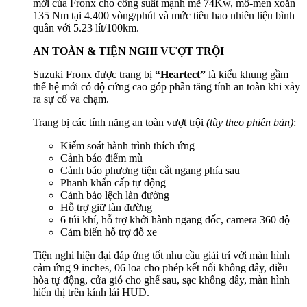
mới của Fronx cho công suất mạnh mẽ 74Kw, mô-men xoắn
135 Nm tại 4.400 vòng/phút và mức tiêu hao nhiên liệu bình
quân với 5.23 lít/100km.
AN TOÀN & TIỆN NGHI VƯỢT TRỘI
Suzuki Fronx được trang bị
“Heartect”
là kiểu khung gầm
thế hệ mới có độ cứng cao góp phần tăng tính an toàn khi xảy
ra sự cố va chạm.
Trang bị các tính năng an toàn vượt trội
(tùy theo phiên bản)
:
Kiểm soát hành trình thích ứng
Cảnh báo điểm mù
Cảnh báo phương tiện cắt ngang phía sau
Phanh khẩn cấp tự động
Cảnh báo lệch làn đường
Hỗ trợ giữ làn đường
6 túi khí, hỗ trợ khởi hành ngang dốc, camera 360 độ
Cảm biến hỗ trợ đỗ xe
Tiện nghi hiện đại đáp ứng tốt nhu cầu giải trí với màn hình
cảm ứng 9 inches, 06 loa cho phép kết nối không dây, điều
hòa tự động, cửa gió cho ghế sau, sạc không dây, màn hình
hiển thị trên kính lái HUD.