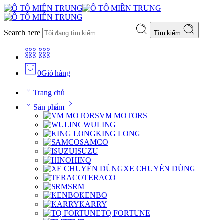
Search here
Tìm kiếm
0
Giỏ hàng
Trang chủ
Sản phẩm
VM MOTORS
WULING
KING LONG
SAMCO
ISUZU
HINO
XE CHUYÊN DÙNG
TERACO
SRM
KENBO
KARRY
TQ FORTUNE