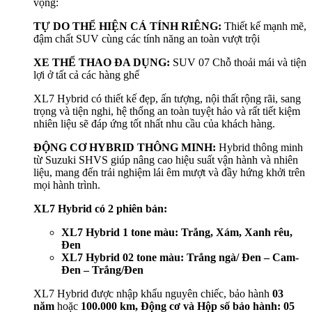
vọng:
TỰ DO THỂ HIỆN CÁ TÍNH RIÊNG:
Thiết kế mạnh mẽ,
đậm chất SUV cùng các tính năng an toàn vượt trội
XE THỂ THAO ĐA DỤNG:
SUV 07 Chỗ thoải mái và tiện
lợi ở tất cả các hàng ghế
XL7 Hybrid có thiết kế đẹp, ấn tượng, nội thất rộng rãi, sang
trọng và tiện nghi, hệ thống an toàn tuyệt hảo và rất tiết kiệm
nhiên liệu sẽ đáp ứng tốt nhất nhu cầu của khách hàng.
ĐỘNG CƠ HYBRID THÔNG MINH:
Hybrid thông minh
từ Suzuki SHVS giúp nâng cao hiệu suất vận hành và nhiên
liệu, mang đến trải nghiệm lái êm mượt và đầy hứng khởi trên
mọi hành trình.
XL7 Hybrid có 2 phiên bản:
XL7 Hybrid 1 tone màu: Trắng, Xám, Xanh rêu,
Đen
XL7 Hybrid 02 tone màu: Trắng ngà/ Đen – Cam-
Đen – Trắng/Đen
XL7 Hybrid được nhập khẩu nguyên chiếc, bảo hành
03
năm
hoặc
100.000 km, Động cơ và Hộp số bảo hành: 05