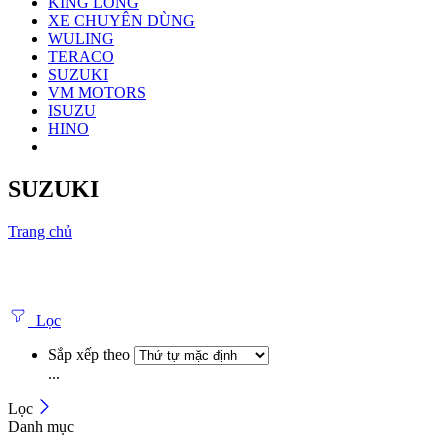
KING LONG
XE CHUYÊN DÙNG
WULING
TERACO
SUZUKI
VM MOTORS
ISUZU
HINO
SUZUKI
Trang chủ
Lọc
Sắp xếp theo
...
Lọc
Danh mục