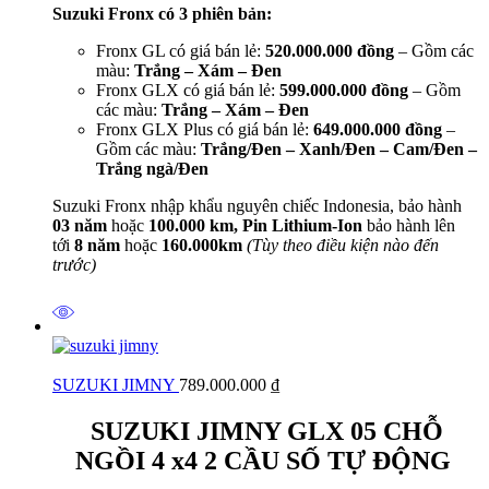
Suzuki Fronx có 3 phiên bản:
Fronx GL có giá bán lẻ:
520.000.000 đồng
– Gồm các
màu:
Trắng – Xám – Đen
Fronx GLX có giá bán lẻ:
599.000.000 đồng
– Gồm
các màu:
Trắng – Xám – Đen
Fronx GLX Plus có giá bán lẻ:
649.000.000 đồng
–
Gồm các màu:
Trắng/Đen – Xanh/Đen – Cam/Đen –
Trắng ngà/Đen
Suzuki Fronx nhập khẩu nguyên chiếc Indonesia, bảo hành
03 năm
hoặc
100.000 km, Pin Lithium-Ion
bảo hành lên
tới
8 năm
hoặc
160.000km
(Tùy theo điều kiện nào đến
trước)
SUZUKI JIMNY
789.000.000
₫
SUZUKI JIMNY GLX 05 CHỖ
NGỒI 4 x4 2 CẦU SỐ TỰ ĐỘNG