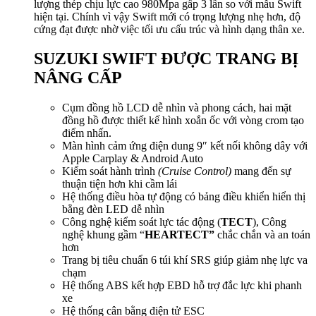
lượng thép chịu lực cao 980Mpa gấp 3 lần so với mẫu Swift
hiện tại. Chính vì vậy Swift mới có trọng lượng nhẹ hơn, độ
cứng đạt được nhờ việc tối ưu cấu trúc và hình dạng thân xe.
SUZUKI SWIFT ĐƯỢC TRANG BỊ
NÂNG CẤP
Cụm đồng hồ LCD dễ nhìn và phong cách, hai mặt
đồng hồ được thiết kế hình xoắn ốc với vòng crom tạo
điểm nhấn.
Màn hình cảm ứng điện dung 9″ kết nối không dây với
Apple Carplay & Android Auto
Kiểm soát hành trình
(Cruise Control)
mang đến sự
thuận tiện hơn khi cầm lái
Hệ thống điều hòa tự động có bảng điều khiển hiển thị
bằng đèn LED dễ nhìn
Công nghệ kiểm soát lực tác động (
TECT
), Công
nghệ khung gầm “
HEARTECT”
chắc chắn và an toán
hơn
Trang bị tiêu chuẩn 6 túi khí SRS giúp giảm nhẹ lực va
chạm
Hệ thống ABS kết hợp EBD hỗ trợ đắc lực khi phanh
xe
Hệ thống cân bằng điện tử ESC