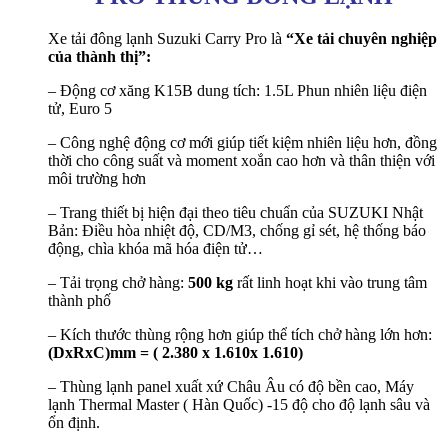
Xe tải đông lạnh Suzuki Carry Pro là
“Xe tải chuyên nghiệp
của thành thị”:
– Động cơ xăng K15B dung tích: 1.5L Phun nhiên liệu điện
tử, Euro 5
– Công nghệ động cơ mới giúp tiết kiệm nhiên liệu hơn, đồng
thời cho công suất và moment xoắn cao hơn và thân thiện với
môi trường hơn
– Trang thiết bị hiện đại theo tiêu chuẩn của SUZUKI Nhật
Bản: Điều hòa nhiệt độ, CD/M3, chống gỉ sét, hệ thống báo
động, chìa khóa mã hóa điện tử…
– Tải trọng chở hàng:
500 kg
rất linh hoạt khi vào trung tâm
thành phố
– Kích thước thùng rộng hơn giúp thể tích chở hàng lớn hơn:
(DxRxC)mm = ( 2.380 x 1.610x 1.610)
– Thùng lạnh panel xuất xứ Châu Âu có độ bền cao, Máy
lạnh Thermal Master ( Hàn Quốc) -15 độ cho độ lạnh sâu và
ổn định.