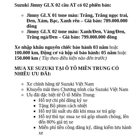
Suzuki Jimny GLX 02 cầu AT có 02 phiên bản:
Jimny GLX 01 tone màu: Trắng, Trắng ngọc trai,
Đen, Xám, Bạc, Xanh rêu – Giá bán: 789.000.000
đồng
Jimny GLX 02 tone màu: Xanh/Đen, Vàng/Đen,
Trắng ngà/Đen – Giá bán: 799.000.000 đồng
Xe nhập khẩu nguyên chiếc bảo hành 03 năm
hoặc
100.000 km, Động cơ và hộp số bảo hành: 05 năm
hoặc
150.000 km
( Tùy theo điều kiện nào đến trước)
MUA XE SUZUKI TẠI Ô TÔ MIỀN TRUNG CÓ
NHIỀU ƯU ĐÃI:
Xe chính hãng từ Suzuki Việt Nam
Khuyến mãi theo Chương trình của Suzuki Việt Nam
Ưu đãi đặc biệt từ Ô tô Miền Trung:
Hỗ trợ chi phí đăng ký xe
Tặng Bộ phim cách nhiệt
Hỗ trợ lãi suất ưu đãi khi mua xe trả góp
Hỗ trợ thủ tục mua xe trả góp nhanh chóng, lên
đến 80% giá trị xe
Miễn phí tiền công đăng ký, đăng kiểm lưu hành
xe