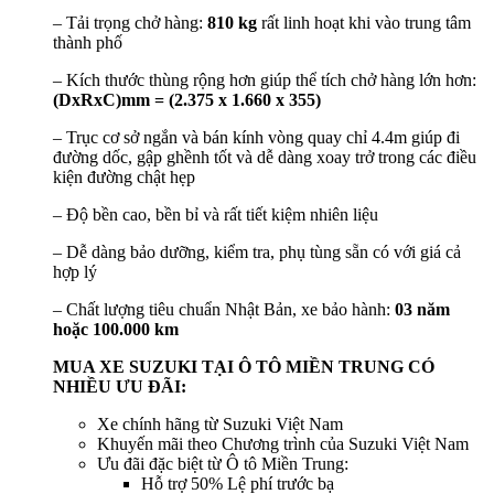
– Tải trọng chở hàng:
810 kg
rất linh hoạt khi vào trung tâm
thành phố
– Kích thước thùng rộng hơn giúp thể tích chở hàng lớn hơn:
(DxRxC)mm = (2.375 x 1.660 x 355)
– Trục cơ sở ngắn và bán kính vòng quay chỉ 4.4m giúp đi
đường dốc, gập ghềnh tốt và dễ dàng xoay trở trong các điều
kiện đường chật hẹp
– Độ bền cao, bền bỉ và rất tiết kiệm nhiên liệu
– Dễ dàng bảo dưỡng, kiểm tra, phụ tùng sẵn có với giá cả
hợp lý
– Chất lượng tiêu chuẩn Nhật Bản, xe bảo hành:
03 năm
hoặc 100.000 km
MUA XE SUZUKI TẠI Ô TÔ MIỀN TRUNG CÓ
NHIỀU ƯU ĐÃI:
Xe chính hãng từ Suzuki Việt Nam
Khuyến mãi theo Chương trình của Suzuki Việt Nam
Ưu đãi đặc biệt từ Ô tô Miền Trung:
Hỗ trợ 50% Lệ phí trước bạ