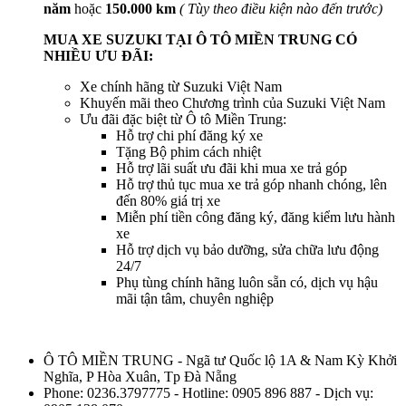
năm
hoặc
150.000 km
( Tùy theo điều kiện nào đến trước)
MUA XE SUZUKI TẠI Ô TÔ MIỀN TRUNG CÓ
NHIỀU ƯU ĐÃI:
Xe chính hãng từ Suzuki Việt Nam
Khuyến mãi theo Chương trình của Suzuki Việt Nam
Ưu đãi đặc biệt từ Ô tô Miền Trung:
Hỗ trợ chi phí đăng ký xe
Tặng Bộ phim cách nhiệt
Hỗ trợ lãi suất ưu đãi khi mua xe trả góp
Hỗ trợ thủ tục mua xe trả góp nhanh chóng, lên
đến 80% giá trị xe
Miễn phí tiền công đăng ký, đăng kiểm lưu hành
xe
Hỗ trợ dịch vụ bảo dưỡng, sửa chữa lưu động
24/7
Phụ tùng chính hãng luôn sẵn có, dịch vụ hậu
mãi tận tâm, chuyên nghiệp
Ô TÔ MIỀN TRUNG - Ngã tư Quốc lộ 1A & Nam Kỳ Khởi
Nghĩa, P Hòa Xuân, Tp Đà Nẵng
Phone: 0236.3797775 - Hotline: 0905 896 887 - Dịch vụ: