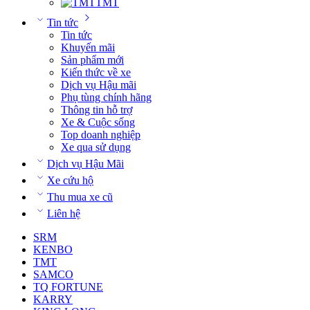
TMT
Tin tức
Tin tức
Khuyến mãi
Sản phẩm mới
Kiến thức về xe
Dịch vụ Hậu mãi
Phụ tùng chính hãng
Thông tin hỗ trợ
Xe & Cuộc sống
Top doanh nghiệp
Xe qua sử dụng
Dịch vụ Hậu Mãi
Xe cứu hộ
Thu mua xe cũ
Liên hệ
SRM
KENBO
TMT
SAMCO
TQ FORTUNE
KARRY