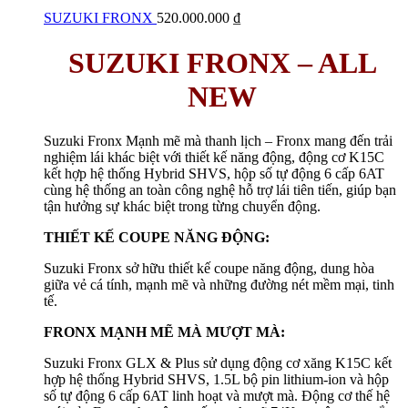
SUZUKI FRONX
520.000.000
₫
SUZUKI FRONX – ALL
NEW
Suzuki Fronx Mạnh mẽ mà thanh lịch – Fronx mang đến trải
nghiệm lái khác biệt với thiết kế năng động, động cơ K15C
kết hợp hệ thống Hybrid SHVS, hộp số tự động 6 cấp 6AT
cùng hệ thống an toàn công nghệ hỗ trợ lái tiên tiến, giúp bạn
tận hưởng sự khác biệt trong từng chuyển động.
THIẾT KẾ COUPE NĂNG ĐỘNG:
Suzuki Fronx sở hữu thiết kế coupe năng động, dung hòa
giữa vẻ cá tính, mạnh mẽ và những đường nét mềm mại, tinh
tế.
FRONX MẠNH MẼ MÀ MƯỢT MÀ:
Suzuki Fronx GLX & Plus sử dụng động cơ xăng K15C kết
hợp hệ thống Hybrid SHVS, 1.5L bộ pin lithium-ion và hộp
số tự động 6 cấp 6AT linh hoạt và mượt mà. Động cơ thế hệ