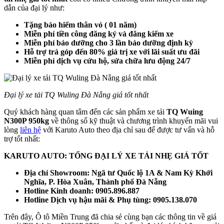
dẫn của đại lý như:
Tặng bảo hiểm thân vỏ ( 01 năm)
Miễn phí tiền công đăng ký và đăng kiểm xe
Miễn phí bảo dưỡng cho 3 lần bảo dưỡng định kỳ
Hỗ trợ trả góp đến 80% giá trị xe với lãi suất ưu đãi
Miễn phí dịch vụ cứu hộ, sửa chữa lưu động 24/7
Đại lý xe tải TQ Wuling Đà Nẵng giá tốt nhất
Quý khách hàng quan tâm đến các sản phẩm xe tải
TQ Wuing
N300P 950kg
về thông số kỹ thuật và chương trình khuyến mãi vui
lòng
liên hệ
với Karuto Auto theo địa chỉ sau để được tư vấn và hỗ
trợ tốt nhất:
KARUTO AUTO: TỔNG ĐẠI LÝ XE TẢI NHẸ GIÁ TỐT
Địa chỉ Showroom: Ngã tư Quốc lộ 1A & Nam Kỳ Khởi
Nghĩa, P. Hòa Xuân, Thành phố Đà Nẵng
Hotline Kinh doanh: 0905.896.887
Hotline Dịch vụ hậu mãi & Phụ tùng: 0905.138.070
Trên đây, Ô tô Miền Trung đã chia sẻ cùng bạn các thông tin về giá