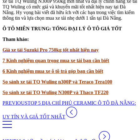
xe tải TQ Wuling N300P 950kg mới nhất và đại lý chính hãng xe tải
TQ Wuling có mức giá và khuyến mãi tốt nhất hiện nay tại Đà
Nẵng. Hy vọng bài viết đã hữu ích với các bạn trong việc tìm kiếm
thông tin và lựa chọn mua xe tải nhẹ dưới 1 tấn tại Đà Nẵng.
Ô TÔ MIÊN TRUNG: TỔNG ĐẠI LÝ Ô TÔ GIÁ TỐT
Tham khảo:
Giá xe tải Suzuki Pro 750kg tốt nhất hiện nay
7 Kinh nghiệm quan trọng mua xe tải bạn cần biết
6 Kinh nghiệm mua xe ô tô trả góp bạn cần biết
So sánh xe tải TQ Wuling n300P và Teraco Tera100
So sánh xe tải TQ Wuling N300P và Thaco TF220
PREVIOUS
TOP 5 ĐỊA CHỈ PHỦ CERAMIC Ô TÔ ĐÀ NẴNG:
UY TÍN VÀ GIÁ TỐT NHẤT