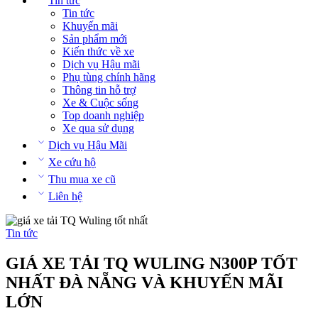
Tin tức
Tin tức
Khuyến mãi
Sản phẩm mới
Kiến thức về xe
Dịch vụ Hậu mãi
Phụ tùng chính hãng
Thông tin hỗ trợ
Xe & Cuộc sống
Top doanh nghiệp
Xe qua sử dụng
Dịch vụ Hậu Mãi
Xe cứu hộ
Thu mua xe cũ
Liên hệ
Tin tức
GIÁ XE TẢI TQ WULING N300P TỐT
NHẤT ĐÀ NẴNG VÀ KHUYẾN MÃI
LỚN