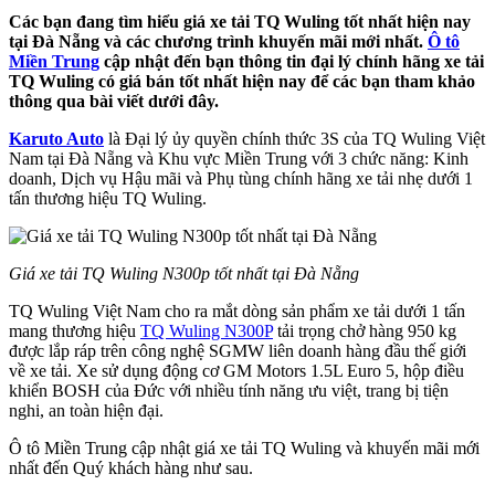
Các bạn đang tìm hiểu giá xe tải TQ Wuling tốt nhất hiện nay
tại Đà Nẵng và các chương trình khuyến mãi mới nhất.
Ô tô
Miền Trung
cập nhật đến bạn thông tin đại lý chính hãng xe tải
TQ Wuling có giá bán tốt nhất hiện nay để các bạn tham khảo
thông qua bài viết dưới đây.
Karuto Auto
là Đại lý ủy quyền chính thức 3S của TQ Wuling Việt
Nam tại Đà Nẵng và Khu vực Miền Trung với 3 chức năng: Kinh
doanh, Dịch vụ Hậu mãi và Phụ tùng chính hãng xe tải nhẹ dưới 1
tấn thương hiệu TQ Wuling.
Giá xe tải TQ Wuling N300p tốt nhất tại Đà Nẵng
TQ Wuling Việt Nam cho ra mắt dòng sản phẩm xe tải dưới 1 tấn
mang thương hiệu
TQ Wuling N300P
tải trọng chở hàng 950 kg
được lắp ráp trên công nghệ SGMW liên doanh hàng đầu thế giới
về xe tải. Xe sử dụng động cơ GM Motors 1.5L Euro 5, hộp điều
khiển BOSH của Đức với nhiều tính năng ưu việt, trang bị tiện
nghi, an toàn hiện đại.
Ô tô Miền Trung cập nhật giá xe tải TQ Wuling và khuyến mãi mới
nhất đến Quý khách hàng như sau.