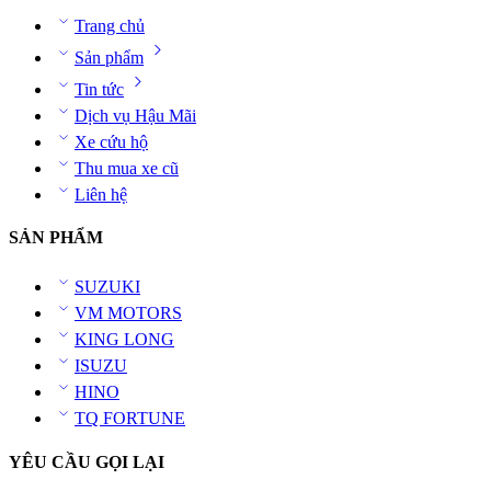
Trang chủ
Sản phẩm
Tin tức
Dịch vụ Hậu Mãi
Xe cứu hộ
Thu mua xe cũ
Liên hệ
SẢN PHẨM
SUZUKI
VM MOTORS
KING LONG
ISUZU
HINO
TQ FORTUNE
YÊU CẦU GỌI LẠI