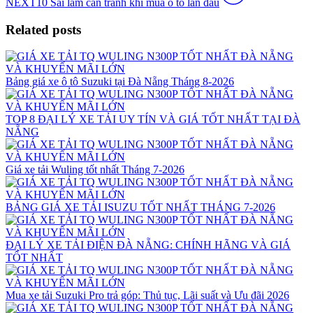
NEXT
10 Sai lầm cần tránh khi mua ô tô lần đầu
Related posts
Bảng giá xe ô tô Suzuki tại Đà Nẵng Tháng 8-2026
TOP 8 ĐẠI LÝ XE TẢI UY TÍN VÀ GIÁ TỐT NHẤT TẠI ĐÀ
NẴNG
Giá xe tải Wuling tốt nhất Tháng 7-2026
BẢNG GIÁ XE TẢI ISUZU TỐT NHẤT THÁNG 7-2026
ĐẠI LÝ XE TẢI ĐIỆN ĐÀ NẴNG: CHÍNH HÃNG VÀ GIÁ
TỐT NHẤT
Mua xe tải Suzuki Pro trả góp: Thủ tục, Lãi suất và Ưu đãi 2026