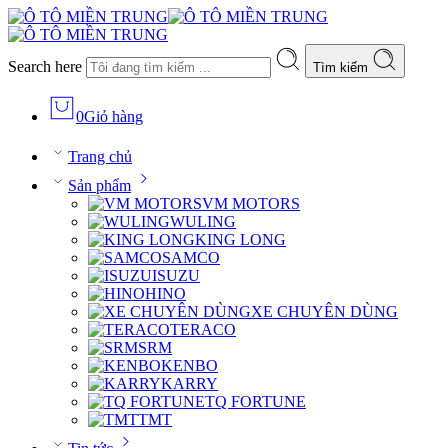
Search here
Tìm kiếm
0
Giỏ hàng
Trang chủ
Sản phẩm
VM MOTORS
WULING
KING LONG
SAMCO
ISUZU
HINO
XE CHUYÊN DÙNG
TERACO
SRM
KENBO
KARRY
TQ FORTUNE
TMT