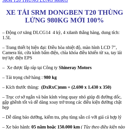
SRM T20 THÙNG LỬNG 980KG
XE TẢI SRM DONGBEN T20 THÙNG
LỬNG 980KG MỚI 100%
– Động cơ xăng DLCG14 4 kỳ, 4 xilanh thẳng hàng, dung tích:
1.5L
– Trang thiết bị hiện đại: Điều hòa nhiệt độ, màn hình LCD 7″,
Camera lùi, cửa kính bấm điện, chìa khóa điều khiển từ xa, tay lái
trợ lực điện EPS
– Xe được lắp ráp tại Công ty
Shineray Motors
– Tải trọng chở hàng :
980 kg
– Kích thước thùng:
(DxRxC)mm = (2.690 x 1.430 x 350)
– Trục cơ sở ngắn và bán kính vòng quay nhỏ giúp đi đường dốc,
gập ghềnh tốt và dễ dàng xoay trở trong các điều kiện đường chật
hẹp
– Dễ dàng bảo dưỡng, kiểm tra, phụ tùng sẵn có với giá cả hợp lý
– Xe bảo hành:
05 năm hoặc 150.000 km
( Tùy theo điều kiện nào