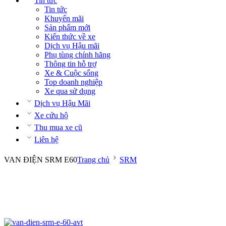
Tin tức
Tin tức
Khuyến mãi
Sản phẩm mới
Kiến thức về xe
Dịch vụ Hậu mãi
Phụ tùng chính hãng
Thông tin hỗ trợ
Xe & Cuộc sống
Top doanh nghiệp
Xe qua sử dụng
Dịch vụ Hậu Mãi
Xe cứu hộ
Thu mua xe cũ
Liên hệ
VAN ĐIỆN SRM E60
Trang chủ
SRM