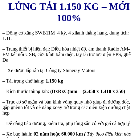
LỬNG TẢI 1.150 KG – MỚI
100%
– Động cơ xăng SWB11M 4 kỳ, 4 xilanh thẳng hàng, dung tích:
1.1L
– Trang thiết bị hiện đại: Điều hòa nhiệt độ, âm thanh Radio AM-
FM kết nối USB, cửa kính bấm điện, tay lái trợ lực điện EPS, ghế
Da
– Xe được lắp ráp tại Công ty Shineray Motors
– Tải trọng chở hàng:
1.150 kg
– Kích thước thùng kín:
(DxRxC)mm = (2.450 x 1.410 x 350)
– Trục cơ sở ngắn và bán kính vòng quay nhỏ giúp đi đường dốc,
gập ghềnh tốt và dễ dàng xoay trở trong các điều kiện đường chật
hẹp
– Dễ dàng bảo dưỡng, kiểm tra, phụ tùng sẵn có với giá cả hợp lý
– Xe bảo hành:
02 năm hoặc 60.000 km
( Tùy theo điều kiện nào