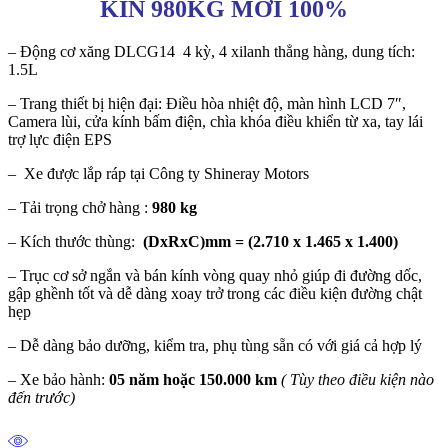
KÍN 980KG MỚI 100%
– Động cơ xăng DLCG14 4 kỳ, 4 xilanh thẳng hàng, dung tích:
1.5L
– Trang thiết bị hiện đại: Điều hòa nhiệt độ, màn hình LCD 7″,
Camera lùi, cửa kính bấm điện, chìa khóa điều khiển từ xa, tay lái
trợ lực điện EPS
– Xe được lắp ráp tại Công ty Shineray Motors
– Tải trọng chở hàng :
980 kg
– Kích thước thùng:
(DxRxC)mm = (2.710 x 1.465 x 1.400)
– Trục cơ sở ngắn và bán kính vòng quay nhỏ giúp đi đường dốc,
gập ghềnh tốt và dễ dàng xoay trở trong các điều kiện đường chật
hẹp
– Dễ dàng bảo dưỡng, kiểm tra, phụ tùng sẵn có với giá cả hợp lý
– Xe bảo hành:
05 năm hoặc 150.000 km
( Tùy theo điều kiện nào
đến trước)