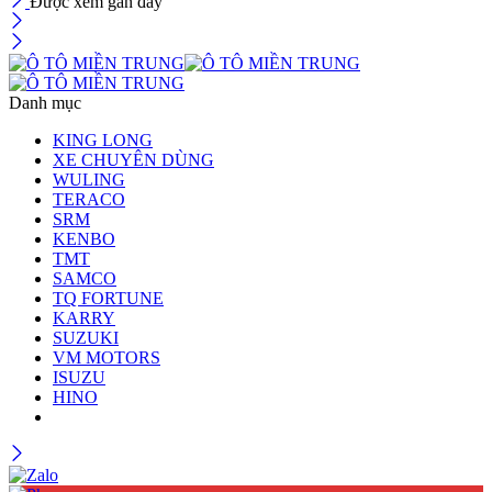
Được xem gần đây
Danh mục
KING LONG
XE CHUYÊN DÙNG
WULING
TERACO
SRM
KENBO
TMT
SAMCO
TQ FORTUNE
KARRY
SUZUKI
VM MOTORS
ISUZU
HINO