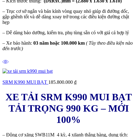
– Kích thước thùng:
(DxRxC)mm = (2.880 x 1.630 x 1.610)
– Trục cơ sở ngắn và bán kính vòng quay nhỏ giúp đi đường dốc,
gập ghềnh tốt và dễ dàng xoay trở trong các điều kiện đường chật
hẹp
– Dễ dàng bảo dưỡng, kiểm tra, phụ tùng sẵn có với giá cả hợp lý
– Xe bảo hành:
03 năm hoặc 100.000 km
( Tùy theo điều kiện nào
đến trước)
SRM K990 MUI BẠT
185.800.000
₫
XE TẢI SRM K990 MUI BẠT
TẢI TRỌNG 990 KG – MỚI
100%
– Động cơ xăng SWB11M 4 kỳ, 4 xilanh thẳng hàng, dung tích: