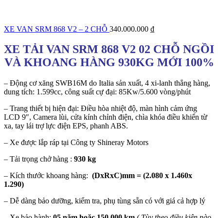
XE VAN SRM 868 V2 – 2 CHỖ
340.000.000
₫
XE TẢI VAN SRM 868 V2 02 CHỖ NGỒI
VÀ KHOANG HÀNG 930KG MỚI 100%
– Động cơ xăng SWB16M do Italia sản xuất, 4 xi-lanh thẳng hàng,
dung tích: 1.599cc, công suất cự đại: 85Kw/5.600 vòng/phút
– Trang thiết bị hiện đại: Điều hòa nhiệt độ, màn hình cảm ứng
LCD 9″, Camera lùi, cửa kính chỉnh điện, chìa khóa điều khiển từ
xa, tay lái trợ lực điện EPS, phanh ABS.
– Xe được lắp ráp tại Công ty Shineray Motors
– Tải trọng chở hàng :
930 kg
– Kích thước khoang hàng:
(DxRxC)mm = (2.080 x 1.460x
1.290)
– Dễ dàng bảo dưỡng, kiểm tra, phụ tùng sẵn có với giá cả hợp lý
– Xe bảo hành:
05 năm hoặc 150.000 km
( Tùy theo điều kiện nào