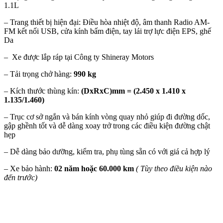
1.1L
– Trang thiết bị hiện đại: Điều hòa nhiệt độ, âm thanh Radio AM-
FM kết nối USB, cửa kính bấm điện, tay lái trợ lực điện EPS, ghế
Da
– Xe được lắp ráp tại Công ty Shineray Motors
– Tải trọng chở hàng:
990 kg
– Kích thước thùng kín:
(DxRxC)mm = (2.450 x 1.410 x
1.135/1.460)
– Trục cơ sở ngắn và bán kính vòng quay nhỏ giúp đi đường dốc,
gập ghềnh tốt và dễ dàng xoay trở trong các điều kiện đường chật
hẹp
– Dễ dàng bảo dưỡng, kiểm tra, phụ tùng sẵn có với giá cả hợp lý
– Xe bảo hành:
02 năm hoặc 60.000 km
( Tùy theo điều kiện nào
đến trước)