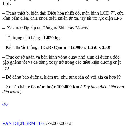
1.5L
– Trang thiết bị hiện đại: Điều hòa nhiệt độ, màn hình LCD 7″, cửa
kính bấm điện, chìa khóa điều khiển từ xa, tay lái trợ lực điện EPS
– Xe được lắp ráp tại Công ty Shineray Motors
– Tải trọng chở hàng :
1.050 kg
– Kích thước thùng:
(DxRxC)mm = (2.900 x 1.650 x 350)
– Trục cơ sở ngắn và bán kính vòng quay nhỏ giúp đi đường dốc,
gập ghềnh tốt và dễ dàng xoay trở trong các điều kiện đường chật
hẹp
– Dễ dàng bảo dưỡng, kiểm tra, phụ tùng sẵn có với giá cả hợp lý
– Xe bảo hành:
03 năm hoặc 100.000 km
( Tùy theo điều kiện nào
đến trước)
VAN ĐIỆN SRM E80
579.000.000
₫