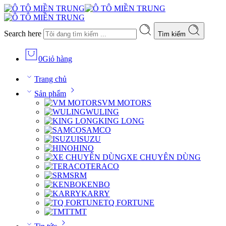
Search here
Tìm kiếm
0
Giỏ hàng
Trang chủ
Sản phẩm
VM MOTORS
WULING
KING LONG
SAMCO
ISUZU
HINO
XE CHUYÊN DÙNG
TERACO
SRM
KENBO
KARRY
TQ FORTUNE
TMT