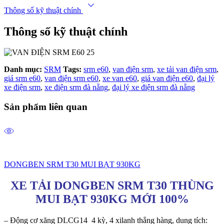
Thông số kỹ thuật chính
Thông số kỹ thuật chính
Danh mục:
SRM
Tags:
srm e60
,
van điện srm
,
xe tải van điện srm
,
giá srm e60
,
van điện srm e60
,
xe van e60
,
giá van điện e60
,
đại lý
xe điện srm
,
xe điện srm đà nẵng
,
đại lý xe điện srm đà nẵng
Sản phẩm liên quan
DONGBEN SRM T30 MUI BẠT 930KG
XE TẢI DONGBEN SRM T30 THÙNG
MUI BẠT 930KG MỚI 100%
– Động cơ xăng DLCG14 4 kỳ, 4 xilanh thẳng hàng, dung tích: