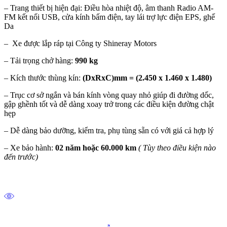
– Trang thiết bị hiện đại: Điều hòa nhiệt độ, âm thanh Radio AM-
FM kết nối USB, cửa kính bấm điện, tay lái trợ lực điện EPS, ghế
Da
– Xe được lắp ráp tại Công ty Shineray Motors
– Tải trọng chở hàng:
990 kg
– Kích thước thùng kín:
(DxRxC)mm = (2.450 x 1.460 x 1.480)
– Trục cơ sở ngắn và bán kính vòng quay nhỏ giúp đi đường dốc,
gập ghềnh tốt và dễ dàng xoay trở trong các điều kiện đường chật
hẹp
– Dễ dàng bảo dưỡng, kiểm tra, phụ tùng sẵn có với giá cả hợp lý
– Xe bảo hành:
02 năm hoặc 60.000 km
( Tùy theo điều kiện nào
đến trước)