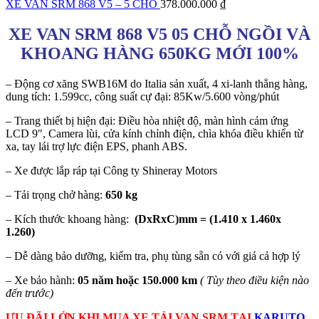
XE VAN SRM 868 V5 – 5 CHỖ
378.000.000
₫
XE VAN SRM 868 V5 05 CHỖ NGỒI VÀ
KHOANG HÀNG 650KG MỚI 100%
– Động cơ xăng SWB16M do Italia sản xuất, 4 xi-lanh thẳng hàng,
dung tích: 1.599cc, công suất cự đại: 85Kw/5.600 vòng/phút
– Trang thiết bị hiện đại: Điều hòa nhiệt độ, màn hình cảm ứng
LCD 9″, Camera lùi, cửa kính chỉnh điện, chìa khóa điều khiển từ
xa, tay lái trợ lực điện EPS, phanh ABS.
– Xe được lắp ráp tại Công ty Shineray Motors
– Tải trọng chở hàng:
650 kg
– Kích thước khoang hàng:
(DxRxC)mm = (1.410 x 1.460x
1.260)
– Dễ dàng bảo dưỡng, kiểm tra, phụ tùng sẵn có với giá cả hợp lý
– Xe bảo hành:
05 năm hoặc 150.000 km
( Tùy theo điều kiện nào
đến trước)
ƯU ĐÃI LỚN KHI MUA XE TẢI VAN SRM TẠI
KARUTO