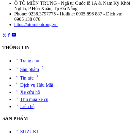
Ô TÔ MIỀN TRUNG - Ngã tư Quốc lộ 1A & Nam Kỳ Khởi
Nghĩa, P Hòa Xuân, Tp Đà Nẵng
Phone: 0236.3797775 - Hotline: 0905 896 887 - Dịch vụ:
0905 138 070
https://otomientrung.vn
THÔNG TIN
Trang chủ
Sản phẩm
Tin tức
Dịch vụ Hậu Mãi
Xe cứu hộ
Thu mua xe cũ
Liên hệ
SẢN PHẨM
SUZUKI