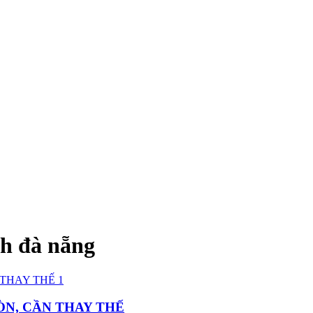
h đà nẵng
ÒN, CẦN THAY THẾ