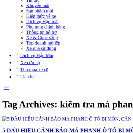
Tin tức
Khuyến mãi
Sản phẩm mới
Kiến thức về xe
Dịch vụ Hậu mãi
Phụ tùng chính hãng
Thông tin hỗ trợ
Xe & Cuộc sống
Top doanh nghiệp
Xe qua sử dụng
Dịch vụ Hậu Mãi
Xe cứu hộ
Thu mua xe cũ
Liên hệ
Tag Archives:
kiểm tra má phan
5 DẤU HIỆU CẢNH BÁO MÁ PHANH Ô TÔ BỊ M