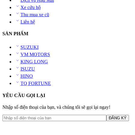
Dịch vụ Hậu Mãi
Xe cứu hộ
Thu mua xe cũ
Liên hệ
SẢN PHẨM
SUZUKI
VM MOTORS
KING LONG
ISUZU
HINO
TQ FORTUNE
YÊU CẦU GỌI LẠI
Nhập số điện thoại của bạn, và chúng tôi sẽ gọi lại ngay!