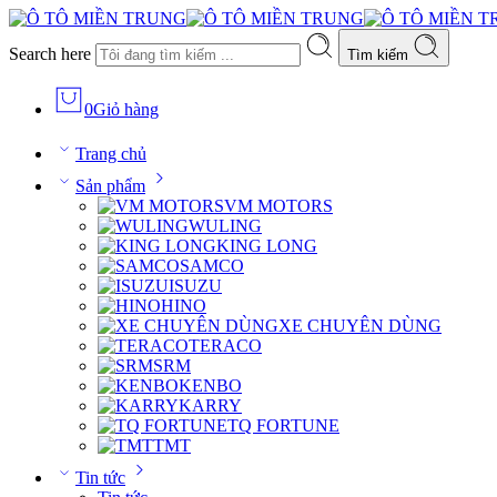
Search here
Tìm kiếm
0
Giỏ hàng
Trang chủ
Sản phẩm
VM MOTORS
WULING
KING LONG
SAMCO
ISUZU
HINO
XE CHUYÊN DÙNG
TERACO
SRM
KENBO
KARRY
TQ FORTUNE
TMT
Tin tức