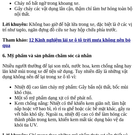
Cháy nổ bất ngờ trong khoang xe.
Gây cháy các vật dụng lân cận, thậm chí làm hư hỏng toàn bộ
nội thất.
Lời khuyên:
Không bao giờ để bật lửa trong xe, đặc biệt là ở các vị
trí như taplo, ngăn đựng đồ cửa xe hay hộp chứa phía trước.
Tham khảo
:
12 Kinh nghiệm lái xe ô tô trời mưa không nên bỏ
qua
6. Mỹ phẩm và sản phẩm chăm sóc cá nhân
Nhiều người thường để lại son môi, nước hoa, kem chống nắng hay
lăn khử mùi trong xe để tiện sử dụng. Tuy nhiên đây là những vật
dụng không nên để lại trong xe ô tô vì:
Nhiệt độ cao làm chảy mỹ phẩm: Gây bẩn nội thất, bốc mùi
khó chịu.
Một số mỹ phẩm dạng xịt có thể phát nổ.
Kem chống nắng: Nhiệt có thể khiến kem giãn nở, làm bật
nắp hoặc vỡ bao bì, rò rỉ ra ghế hoặc các bề mặt khác, gây ra
vết bẩn khó tẩy. Ngoài ra, nhiệt độ cao có thể làm hỏng các
thành phần trong kem, khiến kem mất tác dụng bảo vệ da
khỏi tia UV.