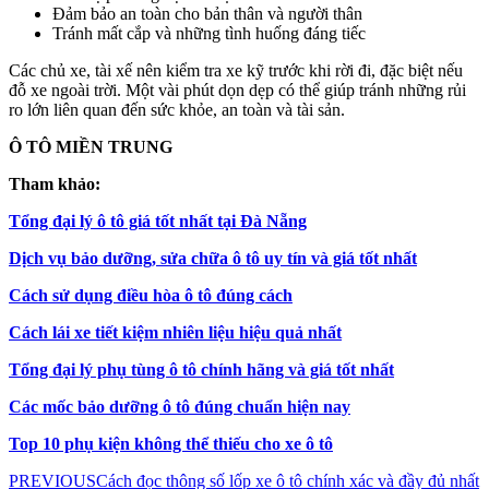
Đảm bảo an toàn cho bản thân và người thân
Tránh mất cắp và những tình huống đáng tiếc
Các chủ xe, tài xế nên kiểm tra xe kỹ trước khi rời đi, đặc biệt nếu
đỗ xe ngoài trời. Một vài phút dọn dẹp có thể giúp tránh những rủi
ro lớn liên quan đến sức khỏe, an toàn và tài sản.
Ô TÔ MIỀN TRUNG
Tham khảo:
Tổng đại lý ô tô giá tốt nhất tại Đà Nẵng
Dịch vụ bảo dưỡng, sửa chữa ô tô uy tín và giá tốt nhất
Cách sử dụng điều hòa ô tô đúng cách
Cách lái xe tiết kiệm nhiên liệu hiệu quả nhất
Tổng đại lý phụ tùng ô tô chính hãng và giá tốt nhất
Các mốc bảo dưỡng ô tô đúng chuẩn hiện nay
Top 10 phụ kiện không thể thiếu cho xe ô tô
PREVIOUS
Cách đọc thông số lốp xe ô tô chính xác và đầy đủ nhất