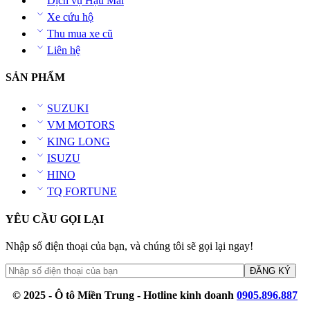
Dịch vụ Hậu Mãi
Xe cứu hộ
Thu mua xe cũ
Liên hệ
SẢN PHẨM
SUZUKI
VM MOTORS
KING LONG
ISUZU
HINO
TQ FORTUNE
YÊU CẦU GỌI LẠI
Nhập số điện thoại của bạn, và chúng tôi sẽ gọi lại ngay!
© 2025 - Ô tô Miền Trung - Hotline kinh doanh
0905.896.887