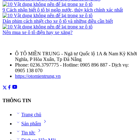
9 Cách nhận biết ô tô bị ngập nước, thủy kích chính xác nhất
Dán phim cách nhiệt cho xe ô tô và những điều cần biết
Nên mua xe ô tô điện hay xe xăng?
Ô TÔ MIỀN TRUNG - Ngã tư Quốc lộ 1A & Nam Kỳ Khởi
Nghĩa, P Hòa Xuân, Tp Đà Nẵng
Phone: 0236.3797775 - Hotline: 0905 896 887 - Dịch vụ:
0905 138 070
https://otomientrung.vn
THÔNG TIN
Trang chủ
Sản phẩm
Tin tức