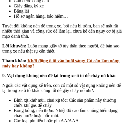
Căn cước công dân
Giấy đăng ký xe
Bằng lái
Hồ sơ ngân hàng, bảo hiểm…
Tuyệt đối không nên để trong xe, bởi nếu bị trộm, bạn sẽ mất rất
nhiều thời gian và công sức để làm lại, chưa kể đến nguy cơ bị giả
mạo danh tính.
Lời khuyên:
Luôn mang giấy tờ tùy thân theo người, để bản sao
trong xe nếu thật sự cần thiết.
Tham khảo:
Khởi động ô tô vào buổi sáng: Có cần làm nóng
máy hay không?
9. Vật dụng không nên để lại trong xe ô tô dễ cháy nổ khác
Ngoài các vật dụng kể trên, còn có một số vật dụng không nên để
lại trong xe ô tô khác cũng rất dễ gây cháy nổ như:
Bình xịt khử mùi, chai xịt tóc: Các sản phẩm này thường
chứa khí gas dễ cháy.
Bong bóng, nến thơm: Nhiệt độ cao làm chúng biến dạng,
chảy nước hoặc bốc mùi.
Các loại pin tiểu hoặc pin AA/AAA.