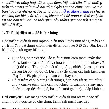
xe dưới trời nắng hoặc để xe qua đêm. Việc bất cẩn để lại những
món đồ tưởng chừng vô hại có thể gây hại cho chính bạn, xe của
bạn hoặc cả những người xung quanh.
Ô tô Miền Trung
sẽ chia sẻ
và cùng tìm hiểu các vật dụng không nên để trong xe ô tô và lý do
tại sao bạn nên loại bỏ thói quen này thông qua các nội dung chi
tiết dưới đây.
1. Thiết bị điện tử – dễ bị hư hỏng
Các thiết bị điện tử như laptop, điện thoại, máy tính bảng, máy ảnh,
… là những vật dụng không nên để lại trong xe ô tô đầu tiên. Đây là
hành động rất nguy hiểm vì:
Hư hỏng do nhiệt độ: Các thiết bị như điện thoại, máy tính
bảng, laptop, sạc dự phòng chứa pin lithium-ion rất nhạy với
nhiệt độ cao. Trong thời tiết nắng nóng, nhiệt độ trong xe có
thể lên tới 60 –70 độ C. Điều này dễ khiến các linh kiện điện
tử quá nhiệt, pin phồng, thậm chí cháy nổ.
Dễ bị trộm cắp: Những vật dụng giá trị này rất dễ thu hút sự
chú ý của kẻ gian. Chỉ cần một chiếc túi xách lộ ra hay một
chiếc laptop để trên ghế, bạn đã “mời gọi” trộm đập kính xe.
Lời khuyên:
Hãy mang theo thiết bị điện tử khi rời xe hoặc để
chúng trong cốp xe có che chắn, tránh ánh nắng trực tiếp.