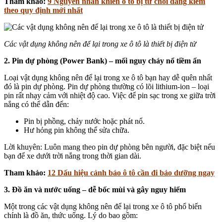
Tham khảo:
9 Nguyên nhân khiến ô tô bị từ chối đăng kiểm
theo quy định mới nhất
Các vật dụng không nên để lại trong xe ô tô là thiết bị điện tử
2. Pin dự phòng (Power Bank) – mối nguy cháy nổ tiềm ẩn
Loại vật dụng không nên để lại trong xe ô tô bạn hay dễ quên nhất
đó là pin dự phòng. Pin dự phòng thường có lõi lithium-ion – loại
pin rất nhạy cảm với nhiệt độ cao. Việc để pin sạc trong xe giữa trời
nắng có thể dẫn đến:
Pin bị phồng, chảy nước hoặc phát nổ.
Hư hỏng pin không thể sửa chữa.
Lời khuyên: Luôn mang theo pin dự phòng bên người, đặc biệt nếu
bạn để xe dưới trời nắng trong thời gian dài.
Tham khảo:
12 Dấu hiệu cảnh báo ô tô cần đi bảo dưỡng ngay
3. Đồ ăn và nước uống – dễ bốc mùi và gây nguy hiểm
Một trong các vật dụng không nên để lại trong xe ô tô phổ biến
chính là đồ ăn, thức uống. Lý do bao gồm: