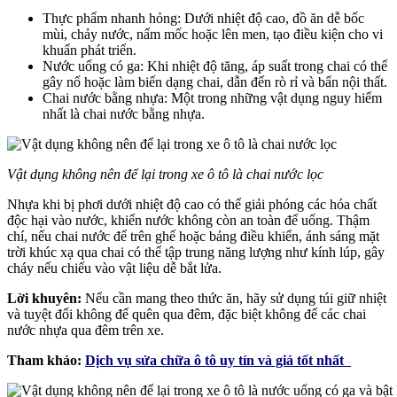
Thực phẩm nhanh hỏng: Dưới nhiệt độ cao, đồ ăn dễ bốc
mùi, chảy nước, nấm mốc hoặc lên men, tạo điều kiện cho vi
khuẩn phát triển.
Nước uống có ga: Khi nhiệt độ tăng, áp suất trong chai có thể
gây nổ hoặc làm biến dạng chai, dẫn đến rò rỉ và bẩn nội thất.
Chai nước bằng nhựa: Một trong những vật dụng nguy hiểm
nhất là chai nước bằng nhựa.
Vật dụng không nên để lại trong xe ô tô là chai nước lọc
Nhựa khi bị phơi dưới nhiệt độ cao có thể giải phóng các hóa chất
độc hại vào nước, khiến nước không còn an toàn để uống. Thậm
chí, nếu chai nước để trên ghế hoặc bảng điều khiển, ánh sáng mặt
trời khúc xạ qua chai có thể tập trung năng lượng như kính lúp, gây
cháy nếu chiếu vào vật liệu dễ bắt lửa.
Lời khuyên:
Nếu cần mang theo thức ăn, hãy sử dụng túi giữ nhiệt
và tuyệt đối không để quên qua đêm, đặc biệt không để các chai
nước nhựa qua đêm trên xe.
Tham khảo:
Dịch vụ sửa chữa ô tô uy tín và giá tốt nhất