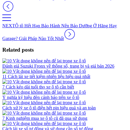
NEXT
Ô tô Hết Hạn Bảo Hành Nên Bảo Dưỡng Ở Hãng Hay
Garage? Giải Pháp Nào Tốt Nhất
Related posts
Đánh giá Suzuki Fronx về thông số, trang bị và giá bán 2026
11 Cách lái xe tiết kiệm nhiên liệu hiệu quả nhất
7 Cách kéo dài tuổi thọ xe ô tô cần biết
Ý nghĩa ký hiệu đèn cảnh báo trên xe ô tô
Cách xử lý xe ô tô điện hết pin hiệu quả và an toàn
7 Kinh nghiệm mua xe ô tô cũ đã qua sử dụng
Cách lái xe số tự động và sử dụng cần số tự động