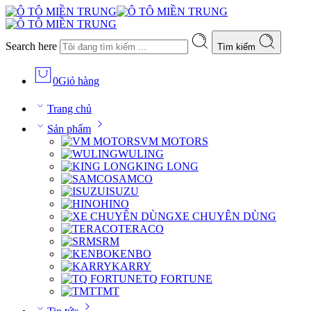
Search here
Tìm kiếm
0
Giỏ hàng
Trang chủ
Sản phẩm
VM MOTORS
WULING
KING LONG
SAMCO
ISUZU
HINO
XE CHUYÊN DÙNG
TERACO
SRM
KENBO
KARRY
TQ FORTUNE
TMT