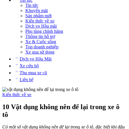
Tin tức
Tin tức
Khuyến mãi
Sản phẩm mới
Kiến thức về xe
Dịch vụ Hậu mãi
Phụ tùng chính hãng
Thông tin hỗ trợ
Xe & Cuộc sống
Top doanh nghiệp
Xe qua sử dụng
Dịch vụ Hậu Mãi
Xe cứu hộ
Thu mua xe cũ
Liên hệ
Kiến thức về xe
10 Vật dụng không nên để lại trong xe ô
tô
Có một số vật dụng không nên để lại trong xe ô tô, đặc biệt khi đậu