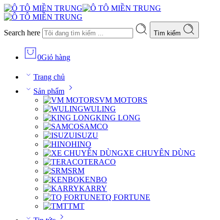
Search here
Tìm kiếm
0
Giỏ hàng
Trang chủ
Sản phẩm
VM MOTORS
WULING
KING LONG
SAMCO
ISUZU
HINO
XE CHUYÊN DÙNG
TERACO
SRM
KENBO
KARRY
TQ FORTUNE
TMT