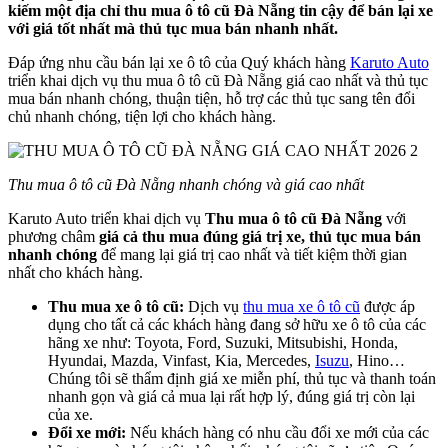
kiếm một địa chỉ thu mua ô tô cũ Đà Nẵng tin cậy để bán lại xe
với giá tốt nhất mà thủ tục mua bán nhanh nhất.
Đáp ứng nhu cầu bán lại xe ô tô của Quý khách hàng
Karuto Auto
triển khai dịch vụ thu mua ô tô cũ Đà Nẵng giá cao nhất và thủ tục
mua bán nhanh chóng, thuận tiện, hỗ trợ các thủ tục sang tên đổi
chủ nhanh chóng, tiện lợi cho khách hàng.
Thu mua ô tô cũ Đà Nẵng nhanh chóng và giá cao nhất
Karuto Auto triển khai dịch vụ
Thu mua ô tô cũ Đà Nẵng
với
phương châm
giá cả thu mua đúng giá trị xe
, thủ tục mua bán
nhanh chóng
để mang lại giá trị cao nhất và tiết kiệm thời gian
nhất cho khách hàng.
Thu mua xe
ô tô cũ:
Dịch vụ
thu mua xe ô tô cũ
được áp
dụng cho tất cả các khách hàng đang sở hữu xe ô tô của các
hãng xe như: Toyota, Ford, Suzuki, Mitsubishi, Honda,
Hyundai, Mazda, Vinfast, Kia, Mercedes,
Isuzu
, Hino…
Chúng tôi sẽ thẩm định giá xe miễn phí, thủ tục và thanh toán
nhanh gọn và giá cả mua lại rất hợp lý, đúng giá trị còn lại
của xe.
Đổi xe mới:
Nếu khách hàng có nhu cầu đổi xe mới của các