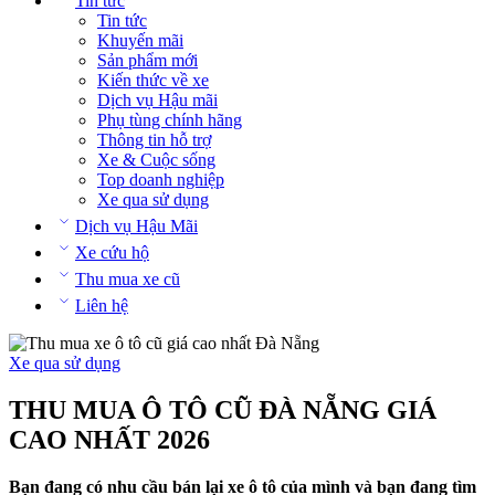
Tin tức
Tin tức
Khuyến mãi
Sản phẩm mới
Kiến thức về xe
Dịch vụ Hậu mãi
Phụ tùng chính hãng
Thông tin hỗ trợ
Xe & Cuộc sống
Top doanh nghiệp
Xe qua sử dụng
Dịch vụ Hậu Mãi
Xe cứu hộ
Thu mua xe cũ
Liên hệ
Xe qua sử dụng
THU MUA Ô TÔ CŨ ĐÀ NẴNG GIÁ
CAO NHẤT 2026
Bạn đang có nhu cầu bán lại xe ô tô của mình và bạn đang tìm