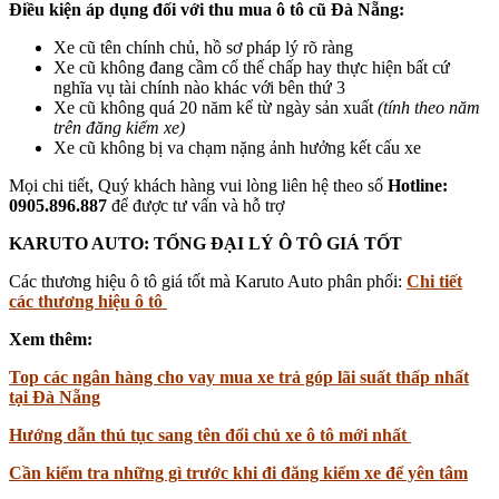
Điều kiện áp dụng đối với thu mua ô tô cũ Đà Nẵng:
Xe cũ tên chính chủ, hồ sơ pháp lý rõ ràng
Xe cũ không đang cầm cố thế chấp hay thực hiện bất cứ
nghĩa vụ tài chính nào khác với bên thứ 3
Xe cũ không quá 20 năm kể từ ngày sản xuất
(tính theo năm
trên đăng kiểm xe)
Xe cũ không bị va chạm nặng ảnh hưởng kết cấu xe
Mọi chi tiết, Quý khách hàng vui lòng liên hệ theo số
Hotline:
0905.896.887
để được tư vấn và hỗ trợ
KARUTO AUTO: TỔNG ĐẠI LÝ Ô TÔ GIÁ TỐT
Các thương hiệu ô tô giá tốt mà Karuto Auto phân phối:
Chi tiết
các thương hiệu ô tô
Xem thêm:
Top các ngân hàng cho vay mua xe trả góp lãi suất thấp nhất
tại Đà Nẵng
Hướng dẫn thủ tục sang tên đổi chủ xe ô tô mới nhất
Cần kiểm tra những gì trước khi đi đăng kiểm xe để yên tâm