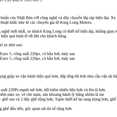
 chuẩn của Nhật Bản với công nghệ và dây chuyền lắp ráp hiện đại. X
 thuật khắc khe từ các chuyên gia từ King Long Motors.
ghệ mới nhất, xe khách King Long có thiết kế hiện đại, không gian rộ
g hiệu quả kinh tế rất lớn cho khách hàng.
el xe như sau:
uro 5, công suất 220ps, có bầu hơi, máy sau
uro 5, công suất 220ps, có bầu hơi, máy sau
ọng giúp xe vận hành hiệu quả hơn, đáp ứng tốt hơn nhu cầu vận tải h
uất 220Ps mạnh mẽ hơn, tiết kiệm nhiên liệu hơn và êm ái hơn.
ị thêm mào xe, vè che mưa, sàn khoang hành lý bằng nhôm lá me
– ghế sau và 2 dãy ghế rộng hơn, Taplo thiết kế lại sang trọng hơn, gh
 ghế đầu tiên, góc quan sát tài xế rộng hơn.