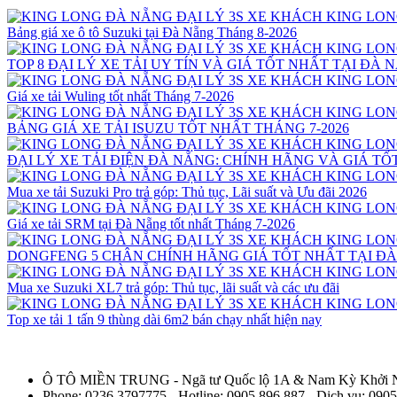
Bảng giá xe ô tô Suzuki tại Đà Nẵng Tháng 8-2026
TOP 8 ĐẠI LÝ XE TẢI UY TÍN VÀ GIÁ TỐT NHẤT TẠI ĐÀ 
Giá xe tải Wuling tốt nhất Tháng 7-2026
BẢNG GIÁ XE TẢI ISUZU TỐT NHẤT THÁNG 7-2026
ĐẠI LÝ XE TẢI ĐIỆN ĐÀ NẴNG: CHÍNH HÃNG VÀ GIÁ TỐ
Mua xe tải Suzuki Pro trả góp: Thủ tục, Lãi suất và Ưu đãi 2026
Giá xe tải SRM tại Đà Nẵng tốt nhất Tháng 7-2026
DONGFENG 5 CHÂN CHÍNH HÃNG GIÁ TỐT NHẤT TẠI Đ
Mua xe Suzuki XL7 trả góp: Thủ tục, lãi suất và các ưu đãi
Top xe tải 1 tấn 9 thùng dài 6m2 bán chạy nhất hiện nay
Ô TÔ MIỀN TRUNG - Ngã tư Quốc lộ 1A & Nam Kỳ Khởi Ng
Phone: 0236.3797775 - Hotline: 0905 896 887 - Dịch vụ: 090