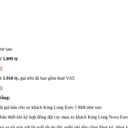
hư sau:
lẻ
1.899 tỷ
 5
lẻ
1.910 tỷ,
giá trên đã bao gồm thuế VAT.
 5
Nẵng:
i giá bán cho xe khách King Long Euro 5 Mới như sau:
hân thiết khi ký hợp đồng đặt cọc mua xe khách King Long Nova Euro
xe trả góp với lãi suất rất ưu đãi, miễn phí tiền công đăng ký, đăng k