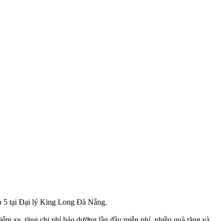
 5 tại Đại lý King Long Đà Nẵng.
iểm xe, tặng chi phí bảo dưỡng lần đầu miễn phí, nhiều quà tặng và