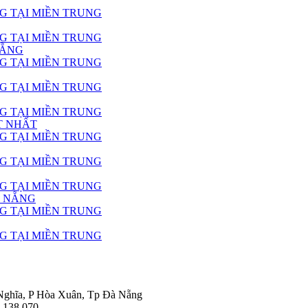
NẴNG
T NHẤT
À NẴNG
hĩa, P Hòa Xuân, Tp Đà Nẵng
5 138 070