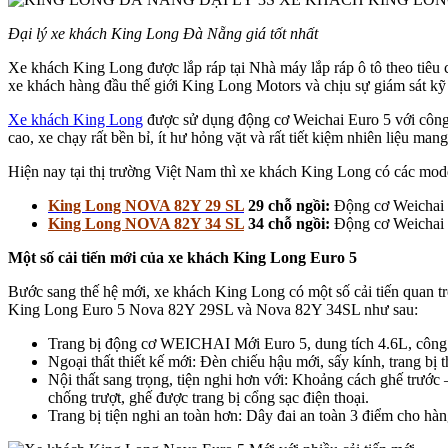
Đại lý xe khách King Long Đà Nẵng giá tốt nhất
Xe khách King Long được lắp ráp tại Nhà máy lắp ráp ô tô theo tiêu
xe khách hàng đầu thế giới King Long Motors và chịu sự giám sát kỹ
Xe khách King Long
được sử dụng động cơ Weichai Euro 5 với công n
cao, xe chạy rất bền bỉ, ít hư hỏng vặt và rất tiết kiệm nhiên liệu man
Hiện nay tại thị trường Việt Nam thì xe khách King Long có các mod
King Long NOVA 82Y
29 SL
29 chỗ ngồi:
Động cơ Weichai E
King Long NOVA 82Y
34 SL
34 chỗ ngồi:
Động cơ Weichai E
Một số cải tiến mới của xe khách King Long Euro 5
Bước sang thế hệ mới, xe khách King Long có một số cải tiến quan tr
King Long Euro 5 Nova 82Y 29SL và Nova 82Y 34SL như sau:
Trang bị động cơ WEICHAI Mới Euro 5, dung tích 4.6L, công s
Ngoại thất thiết kế mới: Đèn chiếu hậu mới, sấy kính, trang b
Nội thất sang trọng, tiện nghi hơn với: Khoảng cách ghế trước 
chống trượt, ghế được trang bị cổng sạc điện thoại.
Trang bị tiện nghi an toàn hơn: Dây đai an toàn 3 điểm cho hàng