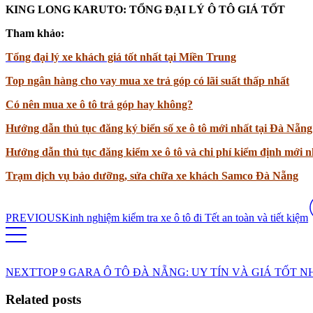
KING LONG KARUTO: TỔNG ĐẠI LÝ Ô TÔ GIÁ TỐT
Tham khảo:
Tổng đại lý xe khách giá tốt nhất tại Miền Trung
Top ngân hàng cho vay mua xe trả góp có lãi suất thấp nhất
Có nên mua xe ô tô trả góp hay không?
Hướng dẫn thủ tục đăng ký biển số xe ô tô mới nhất tại Đà Nẵng
Hướng dẫn thủ tục đăng kiểm xe ô tô và chi phí kiểm định mới n
Trạm dịch vụ bảo dưỡng, sửa chữa xe khách Samco Đà Nẵng
PREVIOUS
Kinh nghiệm kiểm tra xe ô tô đi Tết an toàn và tiết kiệm
NEXT
TOP 9 GARA Ô TÔ ĐÀ NẴNG: UY TÍN VÀ GIÁ TỐT N
Related posts