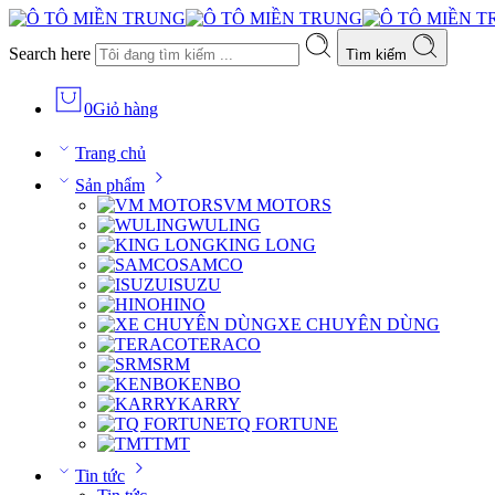
Search here
Tìm kiếm
0
Giỏ hàng
Trang chủ
Sản phẩm
VM MOTORS
WULING
KING LONG
SAMCO
ISUZU
HINO
XE CHUYÊN DÙNG
TERACO
SRM
KENBO
KARRY
TQ FORTUNE
TMT
Tin tức