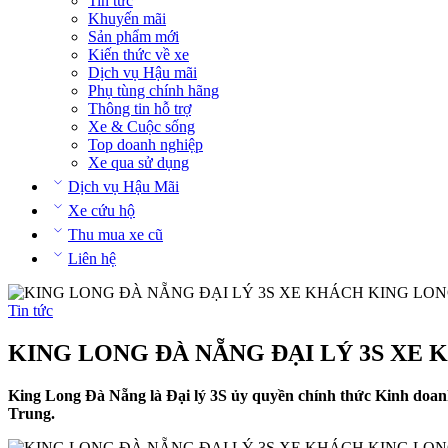
Tin tức
Khuyến mãi
Sản phẩm mới
Kiến thức về xe
Dịch vụ Hậu mãi
Phụ tùng chính hãng
Thông tin hỗ trợ
Xe & Cuộc sống
Top doanh nghiệp
Xe qua sử dụng
Dịch vụ Hậu Mãi
Xe cứu hộ
Thu mua xe cũ
Liên hệ
Tin tức
KING LONG ĐÀ NẴNG ĐẠI LÝ 3S XE
King Long Đà Nẵng là Đại lý 3S ủy quyền chính thức Kinh doan
Trung.