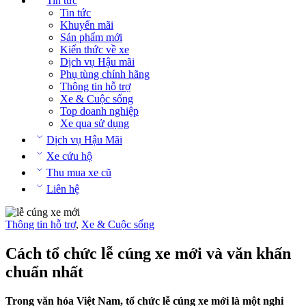
Tin tức
Tin tức
Khuyến mãi
Sản phẩm mới
Kiến thức về xe
Dịch vụ Hậu mãi
Phụ tùng chính hãng
Thông tin hỗ trợ
Xe & Cuộc sống
Top doanh nghiệp
Xe qua sử dụng
Dịch vụ Hậu Mãi
Xe cứu hộ
Thu mua xe cũ
Liên hệ
Thông tin hỗ trợ
,
Xe & Cuộc sống
Cách tổ chức lễ cúng xe mới và văn khấn
chuẩn nhất
Trong văn hóa Việt Nam, tổ chức lễ cúng xe mới là một nghi