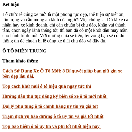
Kết luận
Tổ chức lễ cúng xe mới là một phong tục đẹp, thể hiện sự biết ơn,
tôn trọng và cầu mong an lành của người Việt chúng ta. Dù là xe cá
nhân hay xe kinh doanh, chỉ cần chuẩn bị chu đáo, khấn vái thành
tâm, chọn ngày lành tháng tốt, thì bạn đã có một khởi đầu may mắn
cho hành trình mới. Với những chia sẻ trên, hy vọng bạn sẽ có đủ
thông tin để chuẩn bị lễ cúng xe thật chu đáo và đầy đủ.
Ô TÔ MIỀN TRUNG
Tham khảo thêm:
Cách Sử Dụng Xe Ô Tô Mới: 8 Bí quyết giúp bạn giữ gìn xe
bền đẹp lâu dài.
Top cách khử mùi ô tô hiệu quả ngay tức thì
Hướng dẫn thủ tục đăng ký biển số xe ô tô mới nhất
Đại lý phụ tùng ô tô chính hãng uy tín và giá tốt
Trạm dịch vụ bảo dưỡng ô tô uy tín và giá tốt nhất
Top bảo hiểm ô tô uy tín và phí tốt nhất hiện nay