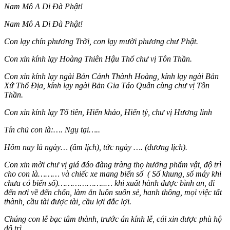
Nam Mô A Di Đà Phật!
Nam Mô A Di Đà Phật!
Con lạy chín phương Trời, con lạy mười phương chư Phật.
Con xin kính lạy Hoàng Thiên Hậu Thổ chư vị Tôn Thần.
Con xin kính lạy ngài Bản Cảnh Thành Hoàng, kính lạy ngài Bản
Xứ Thổ Địa, kính lạy ngài Bản Gia Táo Quân cùng chư vị Tôn
Thần.
Con xin kính lạy Tổ tiên, Hiển khảo, Hiển tỷ, chư vị Hương linh
Tín chủ con là:…. Ngụ tại…..
Hôm nay là ngày… (âm lịch), tức ngày …. (dương lịch).
Con xin mời chư vị giá đáo đàng tràng thọ hưởng phẩm vật, độ trì
cho con là……… và chiếc xe mang biển số ( Số khung, số máy khi
chưa có biển số)………………..… khi xuất hành được bình an, đi
đến nơi về đến chốn, làm ăn luôn suôn sẻ, hanh thông, mọi việc tất
thành, cầu tài được tài, cầu lợi đắc lợi.
Chúng con lễ bạc tâm thành, trước án kính lễ, cúi xin được phù hộ
độ trì.