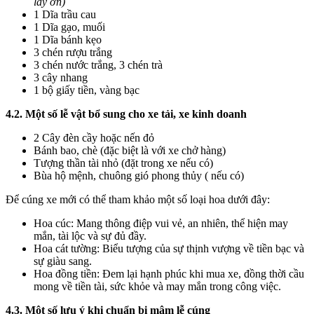
lay ơn)
1 Dĩa trầu cau
1 Dĩa gạo, muối
1 Dĩa bánh kẹo
3 chén rượu trắng
3 chén nước trắng, 3 chén trà
3 cây nhang
1 bộ giấy tiền, vàng bạc
4.2. Một số lễ vật bổ sung cho xe tải, xe kinh doanh
2 Cây đèn cầy hoặc nến đỏ
Bánh bao, chè (đặc biệt là với xe chở hàng)
Tượng thần tài nhỏ (đặt trong xe nếu có)
Bùa hộ mệnh, chuông gió phong thủy ( nếu có)
Để cúng xe mới có thể tham khảo một số loại hoa dưới đây:
Hoa cúc: Mang thông điệp vui vẻ, an nhiên, thể hiện may
mắn, tài lộc và sự đủ đầy.
Hoa cát tường: Biểu tượng của sự thịnh vượng về tiền bạc và
sự giàu sang.
Hoa đồng tiền: Đem lại hạnh phúc khi mua xe, đồng thời cầu
mong về tiền tài, sức khỏe và may mắn trong công việc.
4.3. Một số lưu ý khi chuẩn bị mâm lễ cúng