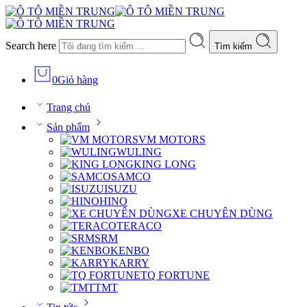
Search here
Tìm kiếm
0
Giỏ hàng
Trang chủ
Sản phẩm
VM MOTORS
WULING
KING LONG
SAMCO
ISUZU
HINO
XE CHUYÊN DÙNG
TERACO
SRM
KENBO
KARRY
TQ FORTUNE
TMT