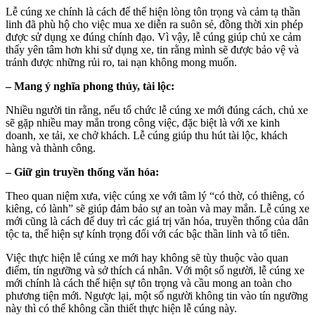
Lễ cúng xe chính là cách để thể hiện lòng tôn trọng và cảm tạ thần
linh đã phù hộ cho việc mua xe diễn ra suôn sẻ, đồng thời xin phép
được sử dụng xe đúng chính đạo. Vì vậy, lễ cúng giúp chủ xe cảm
thấy yên tâm hơn khi sử dụng xe, tin rằng mình sẽ được bảo vệ và
tránh được những rủi ro, tai nạn không mong muốn.
– Mang ý nghĩa phong thủy, tài lộc:
Nhiều người tin rằng, nếu tổ chức lễ cúng xe mới đúng cách, chủ xe
sẽ gặp nhiều may mắn trong công việc, đặc biệt là với xe kinh
doanh, xe tải, xe chở khách. Lễ cúng giúp thu hút tài lộc, khách
hàng và thành công.
– Giữ gìn truyền thống văn hóa:
Theo quan niệm xưa, việc cúng xe với tâm lý “có thờ, có thiêng, có
kiêng, có lành” sẽ giúp đảm bảo sự an toàn và may mắn. Lễ cúng xe
mới cũng là cách để duy trì các giá trị văn hóa, truyền thống của dân
tộc ta, thể hiện sự kính trọng đối với các bậc thần linh và tổ tiên.
Việc thực hiện lễ cúng xe mới hay không sẽ tùy thuộc vào quan
điểm, tín ngưỡng và sở thích cá nhân. Với một số người, lễ cúng xe
mới chính là cách thể hiện sự tôn trọng và cầu mong an toàn cho
phương tiện mới. Ngược lại, một số người không tin vào tín ngưỡng
này thì có thể không cần thiết thực hiện lễ cúng này.