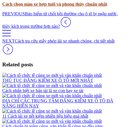
Cách chọn màu xe hợp tuổi và phong thủy chuẩn nhất
PREVIOUS
Bảo hiểm từ chối bồi thường cho ô tô bị ngập nước,
thủy kích trong trường hợp nào?
NEXT
Cách tra cứu giấy phép lái xe nhanh chóng, chi tiết nhất
Related posts
THỦ TỤC ĐĂNG KIỂM XE Ô TÔ MỚI NHẤT
Cách phân biệt xe bán tải là xe con hay xe tải
ĐỊA CHỈ CÁC TRUNG TÂM ĐĂNG KIỂM XE Ô TÔ ĐÀ
NẴNG HIỆN NAY
11 Cách lái xe tiết kiệm nhiên liệu hiệu quả nhất
Cách chuẩn bị mâm cúng, văn khấn lễ cúng xe đầu năm