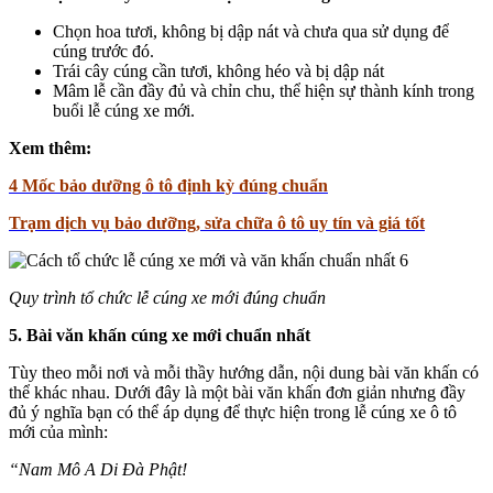
Chọn hoa tươi, không bị dập nát và chưa qua sử dụng để
cúng trước đó.
Trái cây cúng cần tươi, không héo và bị dập nát
Mâm lễ cần đầy đủ và chỉn chu, thể hiện sự thành kính trong
buổi lễ cúng xe mới.
Xem thêm:
4 Mốc bảo dưỡng ô tô định kỳ đúng chuẩn
Trạm dịch vụ bảo dưỡng, sửa chữa ô tô uy tín
và giá tốt
Quy trình tổ chức lễ cúng xe mới đúng chuẩn
5. Bài văn khấn cúng xe mới chuẩn nhất
Tùy theo mỗi nơi và mỗi thầy hướng dẫn, nội dung bài văn khấn có
thể khác nhau. Dưới đây là một bài văn khấn đơn giản nhưng đầy
đủ ý nghĩa bạn có thể áp dụng để thực hiện trong lễ cúng xe ô tô
mới của mình:
“Nam Mô A Di Đà Phật!