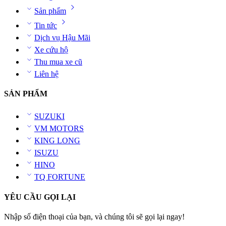
Sản phẩm
Tin tức
Dịch vụ Hậu Mãi
Xe cứu hộ
Thu mua xe cũ
Liên hệ
SẢN PHẨM
SUZUKI
VM MOTORS
KING LONG
ISUZU
HINO
TQ FORTUNE
YÊU CẦU GỌI LẠI
Nhập số điện thoại của bạn, và chúng tôi sẽ gọi lại ngay!