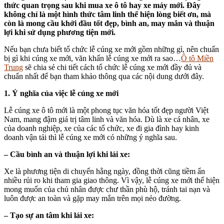
thức quan trọng sau khi mua xe ô tô hay xe máy mới. Đây
không chỉ là một hình thức tâm linh thể hiện lòng biết ơn, mà
còn là mong cầu khởi đầu tốt đẹp, bình an, may mắn và thuận
lợi khi sử dụng phương tiện mới.
Nếu bạn chưa biết tổ chức lễ cúng xe mới gồm những gì, nên chuẩn
bị gì khi cúng xe mới, văn khấn lễ cúng xe mới ra sao…
Ô tô Miền
Trung
sẽ chia sẻ chi tiết cách tổ chức lễ cúng xe mới đầy đủ và
chuẩn nhất để bạn tham khảo thông qua các nội dung dưới đây.
1. Ý nghĩa của việc lễ cúng xe mới
Lễ cúng xe ô tô mới là một phong tục văn hóa tốt đẹp người Việt
Nam, mang đậm giá trị tâm linh và văn hóa. Dù là xe cá nhân, xe
của doanh nghiệp, xe của các tổ chức, xe đi gia đình hay kinh
doanh vận tải thì lễ cúng xe mới có những ý nghĩa sau.
– Cầu bình an và thuận lợi khi lái xe:
Xe là phương tiện di chuyển hằng ngày, đồng thời cũng tiềm ẩn
nhiều rủi ro khi tham gia giao thông. Vì vậy, lễ cúng xe mới thể hiện
mong muốn của chủ nhân được chư thần phù hộ, tránh tai nạn và
luôn được an toàn và gặp may mắn trên mọi nẻo đường.
– Tạo sự an tâm
khi lái xe: