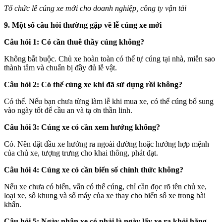
Tổ chức lễ cúng xe mới cho doanh nghiệp, công ty vận tải
9. Một số câu hỏi thường gặp về lễ cúng xe mới
Câu hỏi 1: Có cần thuê thầy cúng không?
Không bắt buộc. Chủ xe hoàn toàn có thể tự cúng tại nhà, miễn sao
thành tâm và chuẩn bị đầy đủ lễ vật.
Câu hỏi 2: Có thể cúng xe khi đã sử dụng rồi không?
Có thể. Nếu bạn chưa từng làm lễ khi mua xe, có thể cúng bổ sung
vào ngày tốt để cầu an và tạ ơn thần linh.
Câu hỏi 3: Cúng xe có cần xem hướng không?
Có. Nên đặt đầu xe hướng ra ngoài đường hoặc hướng hợp mệnh
của chủ xe, tượng trưng cho khai thông, phát đạt.
Câu hỏi 4: Cúng xe có cần biển số chính thức không?
Nếu xe chưa có biển, vẫn có thể cúng, chỉ cần đọc rõ tên chủ xe,
loại xe, số khung và số máy của xe thay cho biển số xe trong bài
khấn.
Câu hỏi 5: Ngày nhận xe có phải là ngày lấy xe ra khỏi hãng