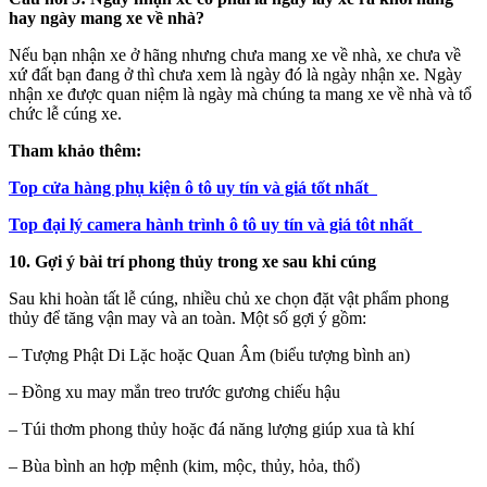
hay ngày mang xe về nhà?
Nếu bạn nhận xe ở hãng nhưng chưa mang xe về nhà, xe chưa về
xứ đất bạn đang ở thì chưa xem là ngày đó là ngày nhận xe. Ngày
nhận xe được quan niệm là ngày mà chúng ta mang xe về nhà và tổ
chức lễ cúng xe.
Tham khảo thêm:
Top cửa hàng phụ kiện ô tô uy tín và giá tốt nhất
Top đại lý camera hành trình ô tô uy tín và giá tôt nhất
10. Gợi ý bài trí phong thủy trong xe sau khi cúng
Sau khi hoàn tất lễ cúng, nhiều chủ xe chọn đặt vật phẩm phong
thủy để tăng vận may và an toàn. Một số gợi ý gồm:
– Tượng Phật Di Lặc hoặc Quan Âm (biểu tượng bình an)
– Đồng xu may mắn treo trước gương chiếu hậu
– Túi thơm phong thủy hoặc đá năng lượng giúp xua tà khí
– Bùa bình an hợp mệnh (kim, mộc, thủy, hỏa, thổ)