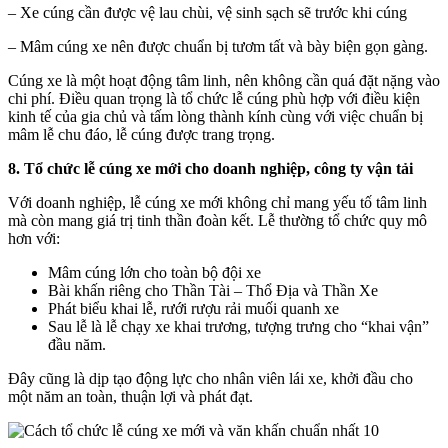
– Xe cúng cần được vệ lau chùi, vệ sinh sạch sẽ trước khi cúng
– Mâm cúng xe nên được chuẩn bị tươm tất và bày biện gọn gàng.
Cúng xe là một hoạt động tâm linh, nên không cần quá đặt nặng vào
chi phí. Điều quan trọng là tổ chức lễ cúng phù hợp với điều kiện
kinh tế của gia chủ và tấm lòng thành kính cùng với việc chuẩn bị
mâm lễ chu đáo, lễ cúng được trang trọng.
8. Tổ chức lễ cúng xe mới cho doanh nghiệp, công ty vận tải
Với doanh nghiệp, lễ cúng xe mới không chỉ mang yếu tố tâm linh
mà còn mang giá trị tinh thần đoàn kết. Lễ thường tổ chức quy mô
hơn với:
Mâm cúng lớn cho toàn bộ đội xe
Bài khấn riêng cho Thần Tài – Thổ Địa và Thần Xe
Phát biểu khai lễ, rưới rượu rải muối quanh xe
Sau lễ là lễ chạy xe khai trương, tượng trưng cho “khai vận”
đầu năm.
Đây cũng là dịp tạo động lực cho nhân viên lái xe, khởi đầu cho
một năm an toàn, thuận lợi và phát đạt.