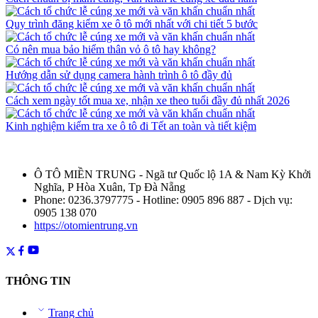
Quy trình đăng kiểm xe ô tô mới nhất với chi tiết 5 bước
Có nên mua bảo hiểm thân vỏ ô tô hay không?
Hướng dẫn sử dụng camera hành trình ô tô đầy đủ
Cách xem ngày tốt mua xe, nhận xe theo tuổi đầy đủ nhất 2026
Kinh nghiệm kiểm tra xe ô tô đi Tết an toàn và tiết kiệm
Ô TÔ MIỀN TRUNG - Ngã tư Quốc lộ 1A & Nam Kỳ Khởi
Nghĩa, P Hòa Xuân, Tp Đà Nẵng
Phone: 0236.3797775 - Hotline: 0905 896 887 - Dịch vụ:
0905 138 070
https://otomientrung.vn
THÔNG TIN
Trang chủ