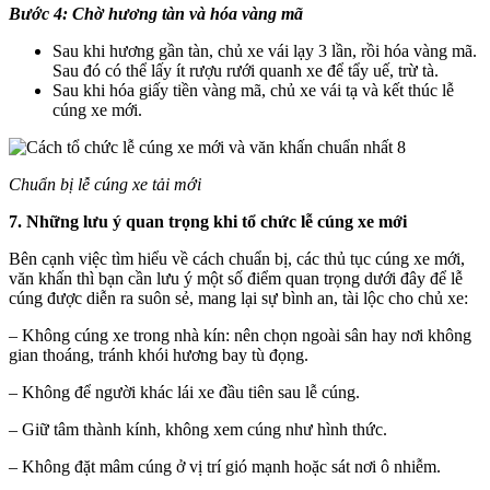
Bước 4: Chờ hương tàn và hóa vàng mã
Sau khi hương gần tàn, chủ xe vái lạy 3 lần, rồi hóa vàng mã.
Sau đó có thể lấy ít rượu rưới quanh xe để tẩy uế, trừ tà.
Sau khi hóa giấy tiền vàng mã, chủ xe vái tạ và kết thúc lễ
cúng xe mới.
Chuẩn bị lễ cúng xe tải mới
7. Những lưu ý quan trọng khi tổ chức lễ cúng xe mới
Bên cạnh việc tìm hiểu về cách chuẩn bị, các thủ tục cúng xe mới,
văn khấn thì bạn cần lưu ý một số điểm quan trọng dưới đây để lễ
cúng được diễn ra suôn sẻ, mang lại sự bình an, tài lộc cho chủ xe:
– Không cúng xe trong nhà kín: nên chọn ngoài sân hay nơi không
gian thoáng, tránh khói hương bay tù đọng.
– Không để người khác lái xe đầu tiên sau lễ cúng.
– Giữ tâm thành kính, không xem cúng như hình thức.
– Không đặt mâm cúng ở vị trí gió mạnh hoặc sát nơi ô nhiễm.