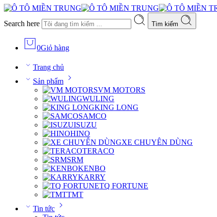
Search here
Tìm kiếm
0
Giỏ hàng
Trang chủ
Sản phẩm
VM MOTORS
WULING
KING LONG
SAMCO
ISUZU
HINO
XE CHUYÊN DÙNG
TERACO
SRM
KENBO
KARRY
TQ FORTUNE
TMT
Tin tức