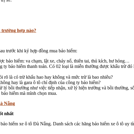
g trường hợp nào?
sau trước khi ký hợp đồng mua bảo hiểm:
ược bảo hiểm: va chạm, lật xe, cháy nổ, thiên tai, thủ kích, hư hỏng…
ông ty bảo hiểm thanh toán. Có 02 loại là miễn thường được khấu trừ đó
i rõ là có trừ khấu hao hay không và mức trừ là bao nhiêu?
ông hay là gara ô tô chỉ định của công ty bảo hiểm?
ử lý bồi thường như việc tiếp nhận, xử lý hiện trường và bồi thường, số
g bảo hiểm mà mình chọn mua.
 Đà Nẵng
tốt nhất
a bảo hiểm xe ô tô Đà Nẵng. Danh sách các hãng bảo hiểm xe ô tô uy tí