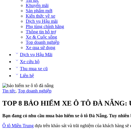
Tin tức
Khuyến mãi
Sản phẩm mới
Kiến thức về xe
Dịch vụ Hậu mãi
Phụ tùng chính hãng
Thông tin hỗ trợ
Xe & Cuộc sống
Top doanh nghiệp
Xe qua sử dụng
Dịch vụ Hậu Mãi
Xe cứu hộ
Thu mua xe cũ
Liên hệ
Tin tức
,
Top doanh nghiệp
TOP 8 BẢO HIỂM XE Ô TÔ ĐÀ NẴNG: 
Bạn đang có nhu cầu mua bảo hiểm xe ô tô Đà Nẵng. Tuy nhiên bạ
Ô tô Miền Trung
dựa trên khảo sát và trãi nghiệm của khách hàng sẽ