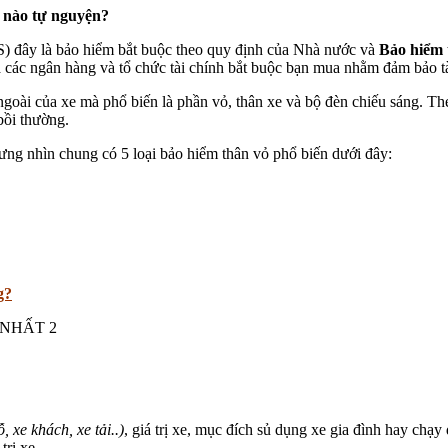
i nào tự nguyện?
 đây là bảo hiểm bắt buộc theo quy định của Nhà nước và
Bảo hiểm 
mà các ngân hàng và tổ chức tài chính bắt buộc bạn mua nhằm đảm bảo t
goài của xe mà phổ biến là phần vỏ, thân xe và bộ đèn chiếu sáng. The
bồi thường.
nhưng nhìn chung có 5 loại bảo hiểm thân vỏ phổ biến dưới đây:
g?
, xe khách, xe tải..)
, giá trị xe, mục đích sủ dụng xe gia đình hay ch
trị xe.