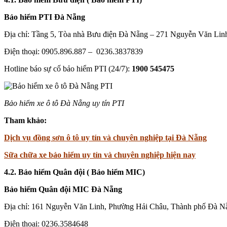
Bảo hiểm PTI
Đà Nẵng
Địa chỉ: Tầng 5, Tòa nhà Bưu điện Đà Nẵng – 271 Nguyễn Văn Li
Điện thoại: 0905.896.887 – 0236.3837839
Hotline báo sự cố bảo hiểm PTI (24/7):
1900 545475
Bảo hiểm xe ô tô Đà Nẵng uy tín PTI
Tham khảo:
Dịch vụ đồng sơn ô tô uy tín và chuyên nghiệp tại Đà Nẵng
Sữa chữa xe bảo hiểm uy tín và chuyên nghiệp hiện nay
4.2. Bảo hiểm Quân đội ( Bảo hiểm MIC)
Bảo hiểm Quân đội MIC Đà Nẵng
Địa chỉ: 161 Nguyễn Văn Linh, Phường Hải Châu, Thành phố Đà N
Điện thoại: 0236.3584648