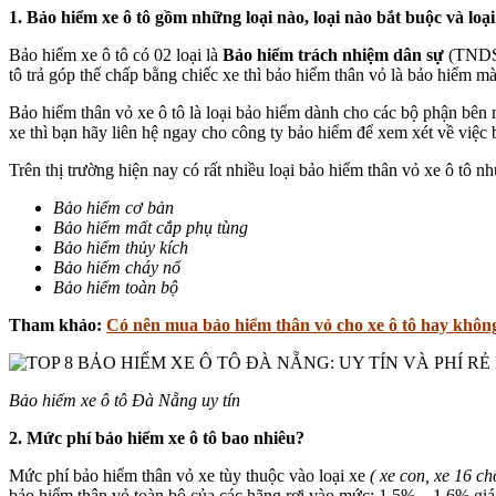
1. Bảo hiểm xe ô tô gồm những loại nào, loại nào bắt buộc và loạ
Bảo hiểm xe ô tô có 02 loại là
Bảo hiểm trách nhiệm dân sự
(TNDS)
tô trả góp thế chấp bằng chiếc xe thì bảo hiểm thân vỏ là bảo hiểm 
Bảo hiểm thân vỏ xe ô tô là loại bảo hiểm dành cho các bộ phận bên n
xe thì bạn hãy liên hệ ngay cho công ty bảo hiểm để xem xét về việc 
Trên thị trường hiện nay có rất nhiều loại bảo hiểm thân vỏ xe ô tô 
Bảo hiểm cơ bản
Bảo hiểm mất cắp phụ tùng
Bảo hiểm thủy kích
Bảo hiểm cháy nổ
Bảo hiểm toàn bộ
Tham khảo:
Có nên mua bảo hiểm thân vỏ cho xe ô tô hay khôn
Bảo hiểm xe ô tô Đà Nẵng uy tín
2. Mức phí bảo hiểm xe ô tô bao nhiêu?
Mức phí bảo hiểm thân vỏ xe tùy thuộc vào loại xe
( xe con, xe 16 chỗ
bảo hiểm thân vỏ toàn bộ của các hãng rơi vào mức: 1.5% – 1.6% giá 