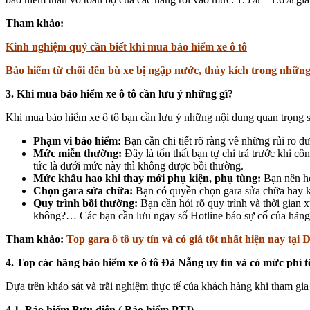
Tham khảo:
Kinh nghiệm quý cần biết khi mua bảo hiểm xe ô tô
Bảo hiểm từ chối đền bù xe bị ngập nước, thủy kích trong nhữn
3. Khi mua bảo hiểm xe ô tô cần lưu ý những gì?
Khi mua bảo hiểm xe ô tô bạn cần lưu ý những nội dung quan trọng 
Phạm vi bảo hiểm:
Bạn cần chi tiết rõ ràng về những rủi ro đ
Mức miễn thường:
Đây là tổn thất bạn tự chi trả trước khi c
tức là dưới mức này thì không được bồi thường.
Mức khấu hao khi thay mới phụ kiện, phụ tùng:
Bạn nên hỏ
Chọn gara sửa chữa:
Bạn có quyền chọn gara sửa chữa hay kh
Quy trình bồi thường:
Bạn cần hỏi rõ quy trình và thời gian x
không?… Các bạn cần lưu ngay số Hotline báo sự cố của hãn
Tham khảo:
Top gara ô tô uy tín và có giá tốt nhất hiện nay tại
4. Top các hãng bảo hiểm xe ô tô Đà Nẵng uy tín và có mức phí 
Dựa trên khảo sát và trãi nghiệm thực tế của khách hàng khi tham gi
4.1. Bảo hiểm Bưu điện ( Bảo hiểm PTI)