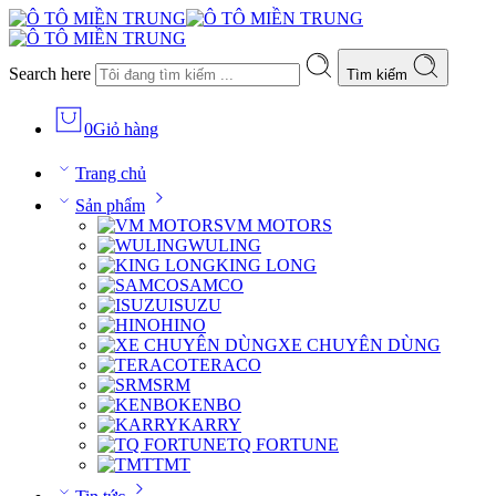
Search here
Tìm kiếm
0
Giỏ hàng
Trang chủ
Sản phẩm
VM MOTORS
WULING
KING LONG
SAMCO
ISUZU
HINO
XE CHUYÊN DÙNG
TERACO
SRM
KENBO
KARRY
TQ FORTUNE
TMT