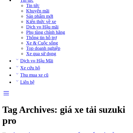
Tin tức
Tin tức
Khuyến mãi
Sản phẩm mới
Kiến thức về xe
Dịch vụ Hậu mãi
Phụ tùng chính hãng
Thông tin hỗ trợ
Xe & Cuộc sống
Top doanh nghiệp
Xe qua sử dụng
Dịch vụ Hậu Mãi
Xe cứu hộ
Thu mua xe cũ
Liên hệ
Tag Archives:
giá xe tải suzuki
pro