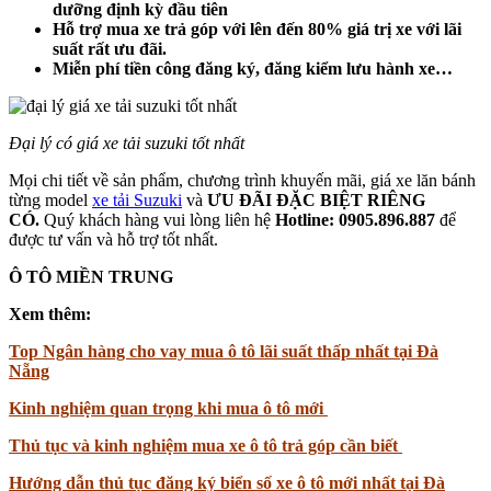
dưỡng định kỳ đầu tiên
Hỗ trợ mua xe trả góp với lên đến 80% giá trị xe với lãi
suất rất ưu đãi.
Miễn phí tiền công đăng ký, đăng kiểm lưu hành xe…
Đại lý có giá xe tải suzuki tốt nhất
Mọi chi tiết về sản phẩm, chương trình khuyến mãi, giá xe lăn bánh
từng model
xe tải Suzuki
và
ƯU ĐÃI ĐẶC BIỆT RIÊNG
CÓ.
Quý khách hàng vui lòng liên hệ
Hotline: 0905.896.887
để
được tư vấn và hỗ trợ tốt nhất.
Ô TÔ MIỀN TRUNG
Xem thêm:
Top Ngân hàng cho vay mua ô tô lãi suất thấp nhất tại Đà
Nẵng
Kinh nghiệm quan trọng khi mua ô tô mới
Thủ tục và kinh nghiệm mua xe ô tô trả góp cần biết
Hướng dẫn thủ tục đăng ký biển số xe ô tô mới nhất tại Đà