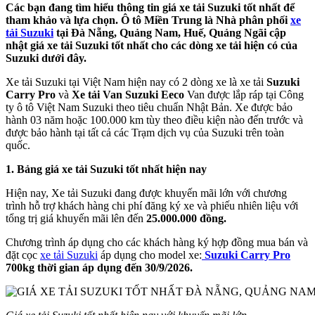
Các bạn đang tìm hiểu thông tin giá xe tải Suzuki tốt nhất để
tham khảo và lựa chọn. Ô tô Miền Trung là Nhà phân phối
xe
tải Suzuki
tại Đà Nẵng, Quảng Nam, Huế, Quảng Ngãi cập
nhật giá xe tải Suzuki tốt nhất cho các dòng xe tải hiện có của
Suzuki dưới đây.
Xe tải Suzuki tại Việt Nam hiện nay có 2 dòng xe là xe tải
Suzuki
Carry Pro
và
Xe tải Van Suzuki Eeco
Van được lắp ráp tại Công
ty ô tô Việt Nam Suzuki theo tiêu chuẩn Nhật Bản. Xe được bảo
hành 03 năm hoặc 100.000 km tùy theo điều kiện nào đến trước và
được bảo hành tại tất cả các Trạm dịch vụ của Suzuki trên toàn
quốc.
1. Bảng giá xe tải Suzuki tốt nhất hiện nay
Hiện nay, Xe tải Suzuki đang được khuyến mãi lớn với chương
trình hỗ trợ khách hàng chi phí đăng ký xe và phiếu nhiên liệu với
tổng trị giá khuyến mãi lên đến
25.000.000 đồng.
Chương trình áp dụng cho các khách hàng ký hợp đồng mua bán và
đặt cọc
xe tải Suzuki
áp dụng cho model xe:
Suzuki Carry Pro
700kg thời gian áp dụng đến 30/9/2026.