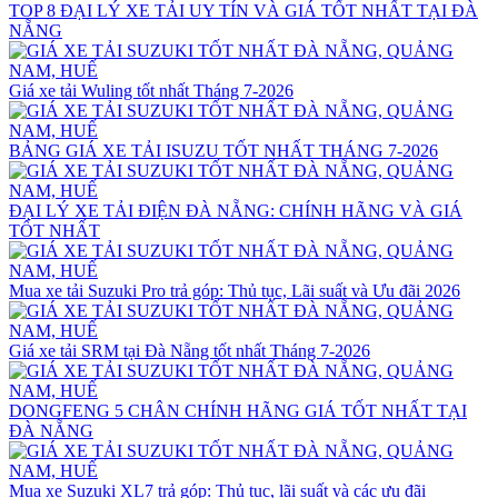
TOP 8 ĐẠI LÝ XE TẢI UY TÍN VÀ GIÁ TỐT NHẤT TẠI ĐÀ
NẴNG
Giá xe tải Wuling tốt nhất Tháng 7-2026
BẢNG GIÁ XE TẢI ISUZU TỐT NHẤT THÁNG 7-2026
ĐẠI LÝ XE TẢI ĐIỆN ĐÀ NẴNG: CHÍNH HÃNG VÀ GIÁ
TỐT NHẤT
Mua xe tải Suzuki Pro trả góp: Thủ tục, Lãi suất và Ưu đãi 2026
Giá xe tải SRM tại Đà Nẵng tốt nhất Tháng 7-2026
DONGFENG 5 CHÂN CHÍNH HÃNG GIÁ TỐT NHẤT TẠI
ĐÀ NẴNG
Mua xe Suzuki XL7 trả góp: Thủ tục, lãi suất và các ưu đãi