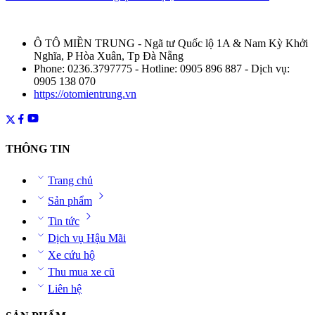
Ô TÔ MIỀN TRUNG - Ngã tư Quốc lộ 1A & Nam Kỳ Khởi
Nghĩa, P Hòa Xuân, Tp Đà Nẵng
Phone: 0236.3797775 - Hotline: 0905 896 887 - Dịch vụ:
0905 138 070
https://otomientrung.vn
THÔNG TIN
Trang chủ
Sản phẩm
Tin tức
Dịch vụ Hậu Mãi
Xe cứu hộ
Thu mua xe cũ
Liên hệ