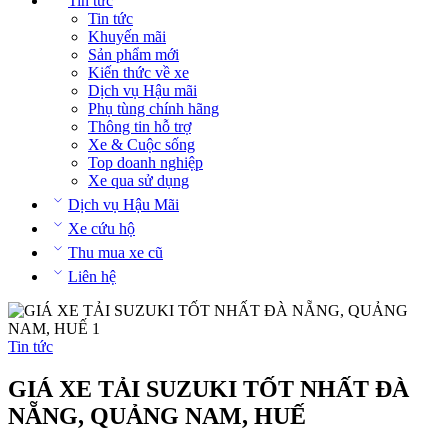
Tin tức
Tin tức
Khuyến mãi
Sản phẩm mới
Kiến thức về xe
Dịch vụ Hậu mãi
Phụ tùng chính hãng
Thông tin hỗ trợ
Xe & Cuộc sống
Top doanh nghiệp
Xe qua sử dụng
Dịch vụ Hậu Mãi
Xe cứu hộ
Thu mua xe cũ
Liên hệ
Tin tức
GIÁ XE TẢI SUZUKI TỐT NHẤT ĐÀ
NẴNG, QUẢNG NAM, HUẾ