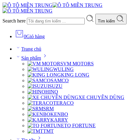
Search here
Tìm kiếm
0
Giỏ hàng
Trang chủ
Sản phẩm
VM MOTORS
WULING
KING LONG
SAMCO
ISUZU
HINO
XE CHUYÊN DÙNG
TERACO
SRM
KENBO
KARRY
TQ FORTUNE
TMT