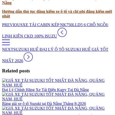
Nẵng
Hướng dẫn thủ tục đăng kiểm xe ô tô và chi phí đăng kiểm mới
nhất
PREVIOUS
XE TẢI CABIN KÉP NK750LLD5 6 CHỖ NGỒI:
LINH KIỆN CKD 100% ISUZU
NEXT
SUZUKI HUẾ ĐẠI LÝ Ô TÔ SUZUKI HUẾ GIÁ TỐT
NHẤT 2026
Related posts
Đại Lý Chính Hãng Xe Tải Điện Karry Tại Đà Nẵng
Bảng giá xe ô tô Suzuki tại Đà Nẵng Tháng 8-2026