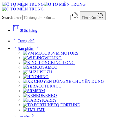
Search here
Tìm kiếm
0
Giỏ hàng
Trang chủ
Sản phẩm
VM MOTORS
WULING
KING LONG
SAMCO
ISUZU
HINO
XE CHUYÊN DÙNG
TERACO
SRM
KENBO
KARRY
TQ FORTUNE
TMT