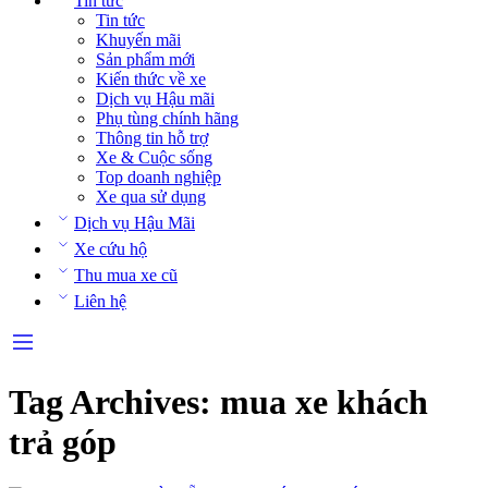
Tin tức
Tin tức
Khuyến mãi
Sản phẩm mới
Kiến thức về xe
Dịch vụ Hậu mãi
Phụ tùng chính hãng
Thông tin hỗ trợ
Xe & Cuộc sống
Top doanh nghiệp
Xe qua sử dụng
Dịch vụ Hậu Mãi
Xe cứu hộ
Thu mua xe cũ
Liên hệ
Tag Archives:
mua xe khách
trả góp