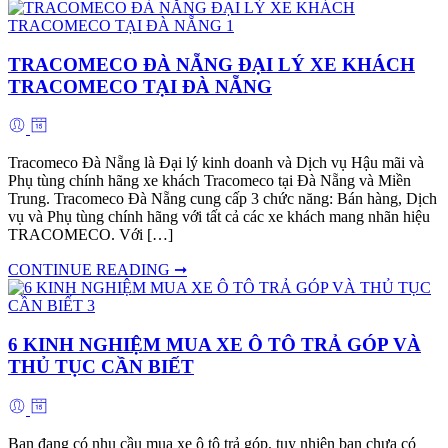
TRACOMECO ĐÀ NẴNG ĐẠI LÝ XE KHÁCH
TRACOMECO TẠI ĐÀ NẴNG
Tracomeco Đà Nẵng là Đại lý kinh doanh và Dịch vụ Hậu mãi và
Phụ tùng chính hãng xe khách Tracomeco tại Đà Nẵng và Miền
Trung. Tracomeco Đà Nẵng cung cấp 3 chức năng: Bán hàng, Dịch
vụ và Phụ tùng chính hãng với tất cả các xe khách mang nhãn hiệu
TRACOMECO. Với […]
CONTINUE READING ➞
6 KINH NGHIỆM MUA XE Ô TÔ TRẢ GÓP VÀ
THỦ TỤC CẦN BIẾT
Bạn đang có nhu cầu mua xe ô tô trả góp, tuy nhiên bạn chưa có