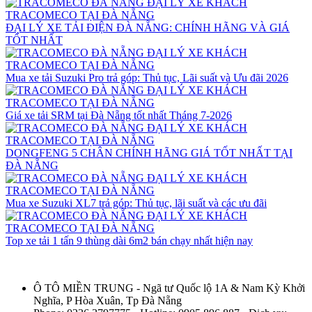
ĐẠI LÝ XE TẢI ĐIỆN ĐÀ NẴNG: CHÍNH HÃNG VÀ GIÁ
TỐT NHẤT
Mua xe tải Suzuki Pro trả góp: Thủ tục, Lãi suất và Ưu đãi 2026
Giá xe tải SRM tại Đà Nẵng tốt nhất Tháng 7-2026
DONGFENG 5 CHÂN CHÍNH HÃNG GIÁ TỐT NHẤT TẠI
ĐÀ NẴNG
Mua xe Suzuki XL7 trả góp: Thủ tục, lãi suất và các ưu đãi
Top xe tải 1 tấn 9 thùng dài 6m2 bán chạy nhất hiện nay
Ô TÔ MIỀN TRUNG - Ngã tư Quốc lộ 1A & Nam Kỳ Khởi
Nghĩa, P Hòa Xuân, Tp Đà Nẵng