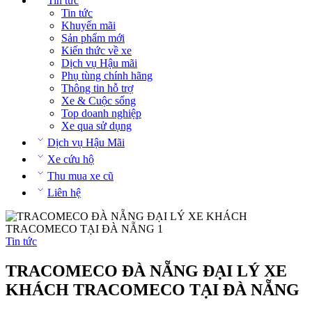
Tin tức
Tin tức
Khuyến mãi
Sản phẩm mới
Kiến thức về xe
Dịch vụ Hậu mãi
Phụ tùng chính hãng
Thông tin hỗ trợ
Xe & Cuộc sống
Top doanh nghiệp
Xe qua sử dụng
Dịch vụ Hậu Mãi
Xe cứu hộ
Thu mua xe cũ
Liên hệ
Tin tức
TRACOMECO ĐÀ NẴNG ĐẠI LÝ XE
KHÁCH TRACOMECO TẠI ĐÀ NẴNG