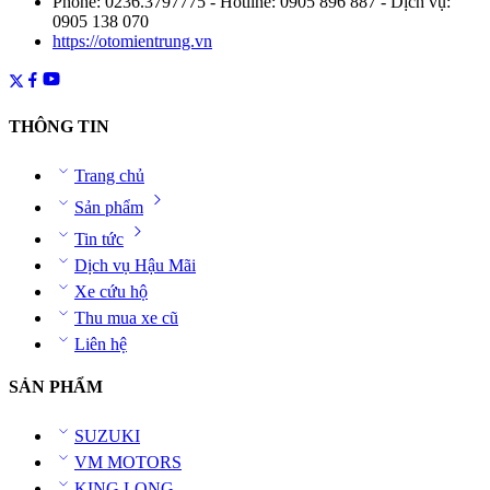
Phone: 0236.3797775 - Hotline: 0905 896 887 - Dịch vụ:
0905 138 070
https://otomientrung.vn
THÔNG TIN
Trang chủ
Sản phẩm
Tin tức
Dịch vụ Hậu Mãi
Xe cứu hộ
Thu mua xe cũ
Liên hệ
SẢN PHẨM
SUZUKI
VM MOTORS
KING LONG