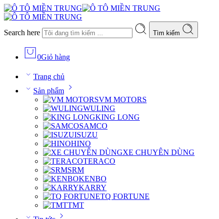
Search here
Tìm kiếm
0
Giỏ hàng
Trang chủ
Sản phẩm
VM MOTORS
WULING
KING LONG
SAMCO
ISUZU
HINO
XE CHUYÊN DÙNG
TERACO
SRM
KENBO
KARRY
TQ FORTUNE
TMT