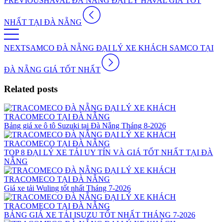
PREVIOUS
HAVAL ĐÀ NẴNG ĐẠI LÝ HAVAL GIÁ TỐT
NHẤT TẠI ĐÀ NẴNG
NEXT
SAMCO ĐÀ NẴNG ĐẠI LÝ XE KHÁCH SAMCO TẠI
ĐÀ NẴNG GIÁ TỐT NHẤT
Related posts
Bảng giá xe ô tô Suzuki tại Đà Nẵng Tháng 8-2026
TOP 8 ĐẠI LÝ XE TẢI UY TÍN VÀ GIÁ TỐT NHẤT TẠI ĐÀ
NẴNG
Giá xe tải Wuling tốt nhất Tháng 7-2026
BẢNG GIÁ XE TẢI ISUZU TỐT NHẤT THÁNG 7-2026