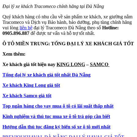
Đại lý xe khách Tracomeco chính hãng tại Đà Nẵng
Quý khách hàng có nhu cầu về sản phẩm xe khách, xe giường nằm
Tracomeco và Dịch vụ Bảo hành, bảo dưỡng, phụ tùng chính hãng
vui lòng
liên hệ
đại lý Tracomeco Đà Nẵng theo số
Hotline:
0905.896.887
để được tư vấn và hỗ trợ tốt nhất.
Ô TÔ MIỀN TRUNG: TỔNG ĐẠI LÝ XE KHÁCH GIÁ TỐT
Xem thêm:
Xe khách giá tốt hiện nay
KING LONG
–
SAMCO
Tổng đại lý xe khách giá tốt nhất Đà Nẵng
Xe khách King Long giá tốt
Xe khách Samco giá tốt
Top ngân hàng cho vay mua ô tô có lãi suất thấp nhất
Kinh nghiệm và thủ tục mua xe ô tô trả góp cần biết
Hướng dẫn thủ tục đăng ký biển số xe ô tô mới nhất