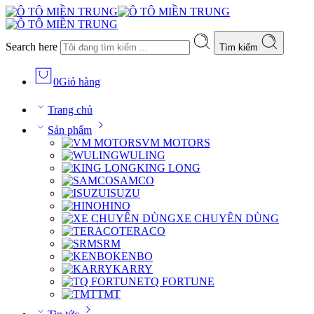
Search here
Tìm kiếm
0
Giỏ hàng
Trang chủ
Sản phẩm
VM MOTORS
WULING
KING LONG
SAMCO
ISUZU
HINO
XE CHUYÊN DÙNG
TERACO
SRM
KENBO
KARRY
TQ FORTUNE
TMT