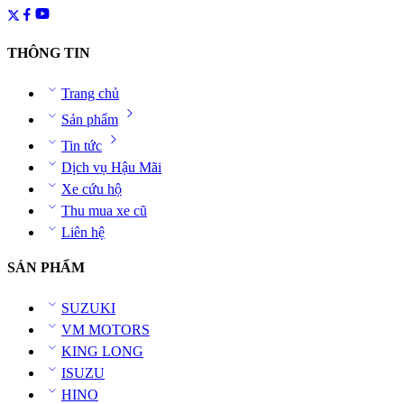
THÔNG TIN
Trang chủ
Sản phẩm
Tin tức
Dịch vụ Hậu Mãi
Xe cứu hộ
Thu mua xe cũ
Liên hệ
SẢN PHẨM
SUZUKI
VM MOTORS
KING LONG
ISUZU
HINO