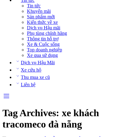
Tin tức
Tin tức
Khuyến mãi
Sản phẩm mới
Kiến thức về xe
Dịch vụ Hậu mãi
Phụ tùng chính hãng
Thông tin hỗ trợ
Xe & Cuộc sống
Top doanh nghiệp
Xe qua sử dụng
Dịch vụ Hậu Mãi
Xe cứu hộ
Thu mua xe cũ
Liên hệ
Tag Archives:
xe khách
tracomeco đà nẵng