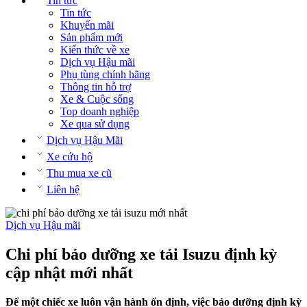
Tin tức
Tin tức
Khuyến mãi
Sản phẩm mới
Kiến thức về xe
Dịch vụ Hậu mãi
Phụ tùng chính hãng
Thông tin hỗ trợ
Xe & Cuộc sống
Top doanh nghiệp
Xe qua sử dụng
Dịch vụ Hậu Mãi
Xe cứu hộ
Thu mua xe cũ
Liên hệ
Dịch vụ Hậu mãi
Chi phí bảo dưỡng xe tải Isuzu định kỳ
cập nhật mới nhất
Để một chiếc xe luôn vận hành ổn định, việc bảo dưỡng định kỳ