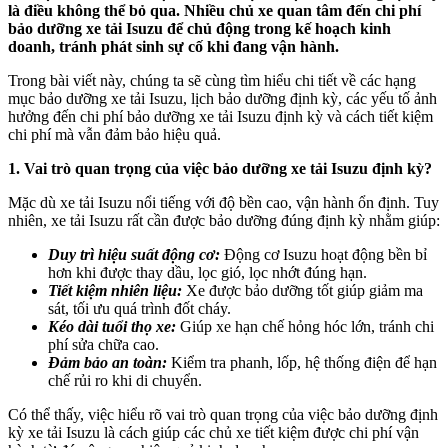
là điều không thể bỏ qua. Nhiều chủ xe quan tâm đến chi phí
bảo dưỡng xe tải Isuzu để chủ động trong kế hoạch kinh
doanh, tránh phát sinh sự cố khi đang vận hành.
Trong bài viết này, chúng ta sẽ cùng tìm hiểu chi tiết về các hạng
mục bảo dưỡng xe tải Isuzu, lịch bảo dưỡng định kỳ, các yếu tố ảnh
hưởng đến chi phí bảo dưỡng xe tải Isuzu định kỳ và cách tiết kiệm
chi phí mà vẫn đảm bảo hiệu quả.
1. Vai trò quan trọng của việc bảo dưỡng xe tải Isuzu định kỳ?
Mặc dù xe tải Isuzu nổi tiếng với độ bền cao, vận hành ổn định. Tuy
nhiên, xe tải Isuzu rất cần được bảo dưỡng đúng định kỳ nhằm giúp:
Duy trì hiệu suất động cơ:
Động cơ Isuzu hoạt động bền bỉ
hơn khi được thay dầu, lọc gió, lọc nhớt đúng hạn.
Tiết kiệm nhiên liệu:
Xe được bảo dưỡng tốt giúp giảm ma
sát, tối ưu quá trình đốt cháy.
Kéo dài tuổi thọ xe:
Giúp xe hạn chế hỏng hóc lớn, tránh chi
phí sửa chữa cao.
Đảm bảo an toàn:
Kiểm tra phanh, lốp, hệ thống điện để hạn
chế rủi ro khi di chuyển.
Có thể thấy, việc hiểu rõ vai trò quan trọng của việc bảo dưỡng định
kỳ xe tải Isuzu là cách giúp các chủ xe tiết kiệm được chi phí vận