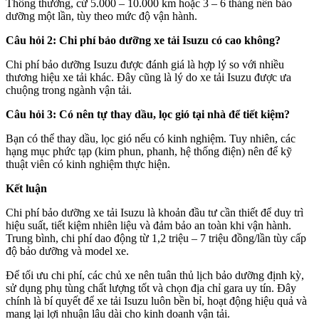
Thông thường, cứ 5.000 – 10.000 km hoặc 3 – 6 tháng nên bảo
dưỡng một lần, tùy theo mức độ vận hành.
Câu hỏi 2: Chi phí bảo dưỡng xe tải Isuzu có cao không?
Chi phí bảo dưỡng Isuzu được đánh giá là hợp lý so với nhiều
thương hiệu xe tải khác. Đây cũng là lý do xe tải Isuzu được ưa
chuộng trong ngành vận tải.
Câu hỏi 3: Có nên tự thay dầu, lọc gió tại nhà để tiết kiệm?
Bạn có thể thay dầu, lọc gió nếu có kinh nghiệm. Tuy nhiên, các
hạng mục phức tạp (kim phun, phanh, hệ thống điện) nên để kỹ
thuật viên có kinh nghiệm thực hiện.
Kết luận
Chi phí bảo dưỡng xe tải Isuzu là khoản đầu tư cần thiết để duy trì
hiệu suất, tiết kiệm nhiên liệu và đảm bảo an toàn khi vận hành.
Trung bình, chi phí dao động từ 1,2 triệu – 7 triệu đồng/lần tùy cấp
độ bảo dưỡng và model xe.
Để tối ưu chi phí, các chủ xe nên tuân thủ lịch bảo dưỡng định kỳ,
sử dụng phụ tùng chất lượng tốt và chọn địa chỉ gara uy tín. Đây
chính là bí quyết để xe tải Isuzu luôn bền bỉ, hoạt động hiệu quả và
mang lại lợi nhuận lâu dài cho kinh doanh vận tải.