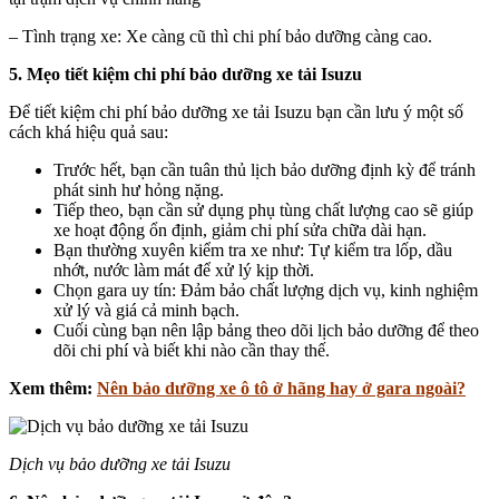
– Tình trạng xe: Xe càng cũ thì chi phí bảo dưỡng càng cao.
5. Mẹo tiết kiệm chi phí bảo dưỡng xe tải Isuzu
Để tiết kiệm chi phí bảo dưỡng xe tải Isuzu bạn cần lưu ý một số
cách khá hiệu quả sau:
Trước hết, bạn cần tuân thủ lịch bảo dưỡng định kỳ để tránh
phát sinh hư hỏng nặng.
Tiếp theo, bạn cần sử dụng phụ tùng chất lượng cao sẽ giúp
xe hoạt động ổn định, giảm chi phí sửa chữa dài hạn.
Bạn thường xuyên kiểm tra xe như: Tự kiểm tra lốp, dầu
nhớt, nước làm mát để xử lý kịp thời.
Chọn gara uy tín: Đảm bảo chất lượng dịch vụ, kinh nghiệm
xử lý và giá cả minh bạch.
Cuối cùng bạn nên lập bảng theo dõi lịch bảo dưỡng để theo
dõi chi phí và biết khi nào cần thay thế.
Xem thêm:
Nên bảo dưỡng xe ô tô ở hãng hay ở gara ngoài?
Dịch vụ bảo dưỡng xe tải Isuzu