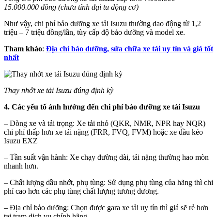
15.000.000 đồng
(chưa tính đại tu động cơ)
Như vậy, chi phí bảo dưỡng xe tải Isuzu thường dao động từ 1,2
triệu – 7 triệu đồng/lần, tùy cấp độ bảo dưỡng và model xe.
Tham khảo
:
Địa chỉ bảo dưỡng, sửa chữa xe tải uy tín và giá tốt
nhất
Thay nhớt xe tải Isuzu đúng định kỳ
4. Các yếu tố ảnh hưởng đến chi phí bảo dưỡng xe tải Isuzu
– Dòng xe và tải trọng: Xe tải nhỏ (QKR, NMR, NPR hay NQR)
chi phí thấp hơn xe tải nặng (FRR, FVQ, FVM) hoặc xe đầu kéo
Isuzu EXZ
– Tần suất vận hành: Xe chạy đường dài, tải nặng thường hao mòn
nhanh hơn.
– Chất lượng dầu nhớt, phụ tùng: Sử dụng phụ tùng của hãng thì chi
phí cao hơn các phụ tùng chất lượng tương đương.
– Địa chỉ bảo dưỡng: Chọn được gara xe tải uy tín thì giá sẽ rẻ hơn
tại trạm dịch vụ chính hãng