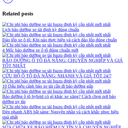
Related posts
Lịch bảo dưỡng xe tải định kỳ đúng chuẩn
Đảo lốp xe ô tô: Khi nào thực hiện và cách đảo lốp đúng chuẩn
4 Mốc bảo dưỡng xe ô tô đúng chuẩn mới
BẢO DƯỠNG Ô TÔ ĐÀ NẴNG: CHUYÊN NGHIỆP VÀ GIÁ
TỐT NHẤT
CỨU HỘ Ô TÔ ĐÀ NẴNG: NHANH VÀ GIÁ TỐT 24/7
10 Dấu hiệu cảnh báo xe tải cần đi bảo dưỡng gấp
Bảo dưỡng ô tô hybrid có gì khác xe xăng? Cách chọn nơi bảo
dưỡng uy tín
Đèn phanh ABS bật sáng: Nguyên nhân và cách khắc phục hiệu
quả nhất
SỬA CHỮA XE BẢO HIỂM UY TÍN VÀ CHUYÊN NGHIỆP