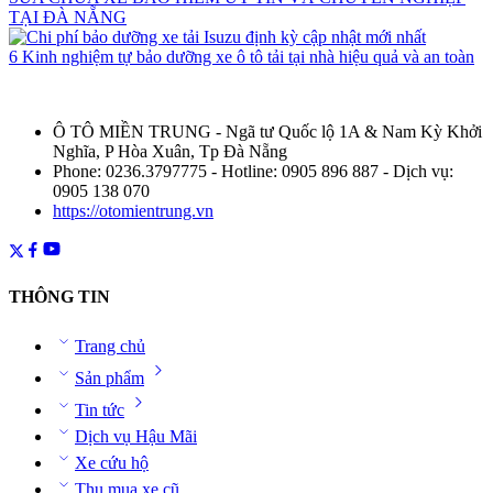
TẠI ĐÀ NẴNG
6 Kinh nghiệm tự bảo dưỡng xe ô tô tải tại nhà hiệu quả và an toàn
Ô TÔ MIỀN TRUNG - Ngã tư Quốc lộ 1A & Nam Kỳ Khởi
Nghĩa, P Hòa Xuân, Tp Đà Nẵng
Phone: 0236.3797775 - Hotline: 0905 896 887 - Dịch vụ:
0905 138 070
https://otomientrung.vn
THÔNG TIN
Trang chủ
Sản phẩm
Tin tức
Dịch vụ Hậu Mãi
Xe cứu hộ
Thu mua xe cũ