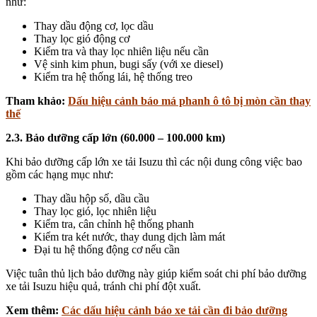
như:
Thay dầu động cơ, lọc dầu
Thay lọc gió động cơ
Kiểm tra và thay lọc nhiên liệu nếu cần
Vệ sinh kim phun, bugi sấy (với xe diesel)
Kiểm tra hệ thống lái, hệ thống treo
Tham khảo:
Dấu hiệu cảnh báo má phanh ô tô bị mòn cần thay
thế
2.3. Bảo dưỡng cấp lớn (60.000 – 100.000 km)
Khi bảo dưỡng cấp lớn xe tải Isuzu thì các nội dung công việc bao
gồm các hạng mục như:
Thay dầu hộp số, dầu cầu
Thay lọc gió, lọc nhiên liệu
Kiểm tra, cân chỉnh hệ thống phanh
Kiểm tra két nước, thay dung dịch làm mát
Đại tu hệ thống động cơ nếu cần
Việc tuân thủ lịch bảo dưỡng này giúp kiểm soát chi phí bảo dưỡng
xe tải Isuzu hiệu quả, tránh chi phí đột xuất.
Xem thêm:
Các dấu hiệu cảnh báo xe tải cần đi bảo dưỡng