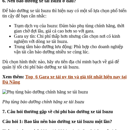
6. Nên bảo dưỡng xe tải Isuzu ở đâu?
Để bảo dưỡng xe tải Isuzu thì hiện nay có một số lựa chọn phổ biến
tin cậy để bạn cân nhắc:
Trạm dịch vụ của Isuzu: Đảm bảo phụ tùng chính hãng, thời
gian chờ đợi lâu, giá cả cao hơn so với gara.
Gara uy tín: Chi phí thấp hơn nhưng cần chọn nơi có kinh
nghiệm với dòng xe tải Isuzu.
Trung tâm bảo dưỡng lưu động: Phù hợp cho doanh nghiệp
vận tải cần bảo dưỡng nhiều xe cùng lúc.
Dù chọn hình thức nào, hãy ưu tiên địa chỉ minh bạch về giá để
quản lý tốt chi phí bảo dưỡng xe tải Isuzu.
Xem thêm:
Top 6 Gara xe tải uy tín và giá tốt nhất hiện nay tại
Đà Nẵng
Phụ tùng bảo dưỡng chính hãng xe tải Isuzu
7. Câu hỏi thường gặp về chi phí bảo dưỡng xe tải Isuzu
Câu hỏi 1: Bao lâu nên bảo dưỡng xe tải Isuzu một lần?