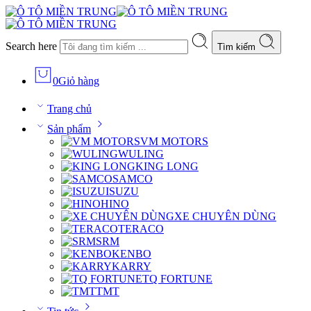
Search here
Tìm kiếm
0
Giỏ hàng
Trang chủ
Sản phẩm
VM MOTORS
WULING
KING LONG
SAMCO
ISUZU
HINO
XE CHUYÊN DÙNG
TERACO
SRM
KENBO
KARRY
TQ FORTUNE
TMT